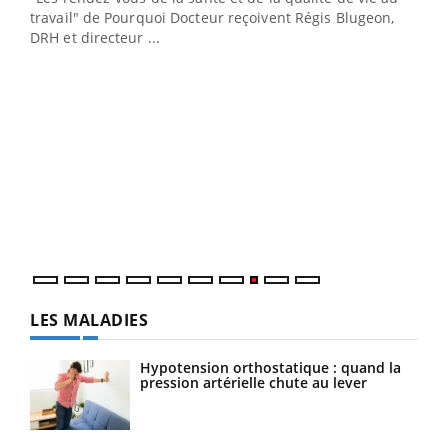
cet
travail" de Pourquoi Docteur reçoivent Régis Blugeon,
DRH et directeur ...
Ecz
You
(3/3
Dans
vous
quot
LES MALADIES
Hypotension orthostatique : quand la
pression artérielle chute au lever