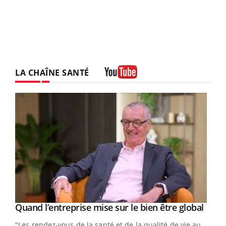
LA CHAÎNE SANTÉ
Youtube
Yout
Quand l’entreprise mise sur le bien être global
Youtube
ndez-
"Les rendez-vous de la santé et de la qualité de vie au