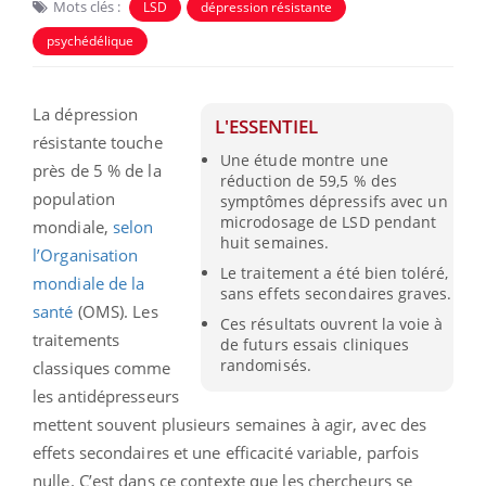
Mots clés :
LSD
dépression résistante
psychédélique
La dépression
L'ESSENTIEL
résistante touche
Une étude montre une
près de 5 % de la
réduction de 59,5 % des
population
symptômes dépressifs avec un
microdosage de LSD pendant
mondiale,
selon
huit semaines.
l’Organisation
Le traitement a été bien toléré,
mondiale de la
sans effets secondaires graves.
santé
(OMS). Les
Ces résultats ouvrent la voie à
traitements
de futurs essais cliniques
randomisés.
classiques comme
les antidépresseurs
mettent souvent plusieurs semaines à agir, avec des
effets secondaires et une efficacité variable, parfois
nulle. C’est dans ce contexte que les chercheurs se