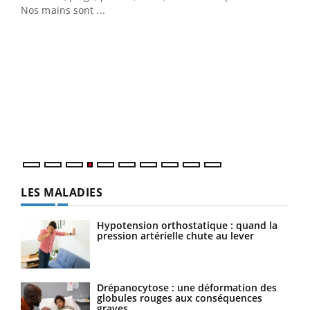
Nos mains sont ...
Dia
You
Le 
pers
ques
LES MALADIES
Hypotension orthostatique : quand la
pression artérielle chute au lever
Drépanocytose : une déformation des
globules rouges aux conséquences
graves