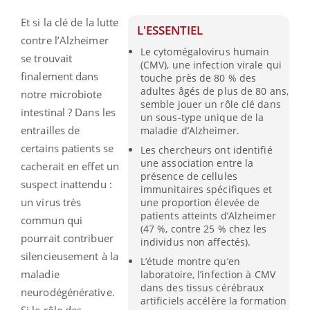
Et si la clé de la lutte
L'ESSENTIEL
contre l’Alzheimer
Le cytomégalovirus humain
se trouvait
(CMV), une infection virale qui
finalement dans
touche près de 80 % des
adultes âgés de plus de 80 ans,
notre microbiote
semble jouer un rôle clé dans
intestinal ? Dans les
un sous-type unique de la
entrailles de
maladie d’Alzheimer.
certains patients se
Les chercheurs ont identifié
une association entre la
cacherait en effet un
présence de cellules
suspect inattendu :
immunitaires spécifiques et
un virus très
une proportion élevée de
patients atteints d’Alzheimer
commun qui
(47 %, contre 25 % chez les
pourrait contribuer
individus non affectés).
silencieusement à la
L’étude montre qu’en
maladie
laboratoire, l’infection à CMV
dans des tissus cérébraux
neurodégénérative.
artificiels accélère la formation
Si le rôle des