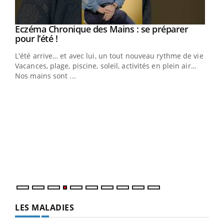
Eczéma Chronique des Mains : se préparer
Youtube
Youtube
pour l’été !
L'été arrive… et avec lui, un tout nouveau rythme de vie !
Vacances, plage, piscine, soleil, activités en plein air…
Nos mains sont ...
Dia
You
Le 
pers
ques
LES MALADIES