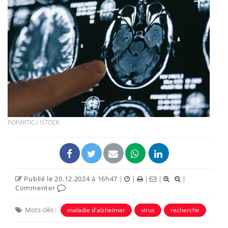
POPARTIC / ISTOCK
Publié le 20.12.2024 à 16h47
|
|
|
|
|
Commenter
Mots clés :
maladie d'alzheimer
virus
recherche