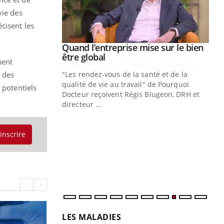
vie des
écisent les
Youtube
 diabète
Quand l’entreprise mise sur le bien
Youtube
Youtube
être global
ment
e, c'est votre
 des
"Les rendez-vous de la santé et de la
naire qui
qualité de vie au travail" de Pourquoi
 ! Dans cet
 potentiels
Docteur reçoivent Régis Blugeon, DRH et
directeur ...
Ec
You
quo
'inscrire
Dan
der
com
et é
LES MALADIES