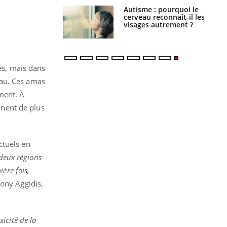
ance cardiaque :
Autisme : pourquoi le
 mieux la
cerveau reconnaît-il les
r
visages autrement ?
nes, mais dans
eau. Ces amas
ment. À
nent de plus
ctuels en
 deux régions
ère fois,
hony Aggidis,
icité de la