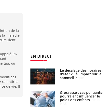
intien de la
s la maladie
accumulent
appelé RI-
EN DIRECT
bant
e tau, où
: le mystère de la
Le décalage des horaires
ine de Proust"
d'été : quel impact sur le
 modifiées
pliqué
sommeil ?
 ralentir la
e de vie. Il
nce au gluten : les
Grossesse : ces polluants
es
pourraient influencer le
ndations de la
poids des enfants