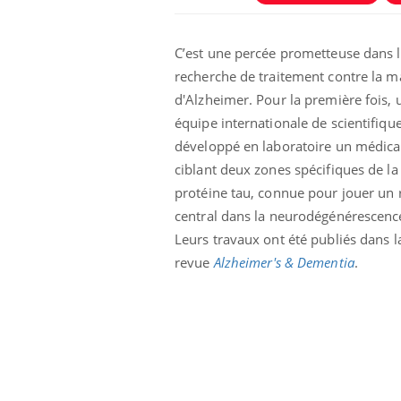
C’est une percée prometteuse dans 
recherche de traitement contre la m
d'Alzheimer. Pour la première fois, 
équipe internationale de scientifiqu
développé en laboratoire un médic
ciblant deux zones spécifiques de la
protéine tau, connue pour jouer un 
central dans la neurodégénérescenc
Leurs travaux ont été publiés dans l
e et chaleur : ce
Mordue par un
revue
Alzheimer's & Dementia
.
a science
barracuda, une petite fille
secourue grâce à un
réflexe essentiel
phone nuit-il à
Légionellose en Suisse :
tissage de la
quelle est l’origine de la
contamination ?