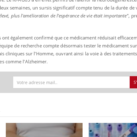
eux semaines, un sursis significatif compte tenu de la durée de 
levé, plus l'amélioration de l’espérance de vie était importante"
, pr
« jumeau numérique » pour
COUP DE FOOD sur le
tube
Youtube
iliter l’accès à la médecine
es ont également confirmé que ce médicament réduisait efficace
Youtube
Coup de food sur le diabèt
ventive
L’équipe de recherche compte désormais tester le médicament sur
nouveau rendez-vous culi
établissement lié à un groupe
bouscule les idées reçues
is cliniques sur l’Homme, ouvrant ainsi la voie à des traitements
ualiste innove en matière de bilan de
épisode, une ...
ves comme l’Alzheimer.
é : l'utilisation d'un « jumeau
érique » permet ...
S
S