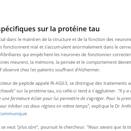
TDAH : quel est ce
Insuffis
traitement autorisé aux
comment
États-Unis ?
préveni
pécifiques sur la protéine tau
cial dans le maintien de la structure et de la fonction des neuro
nes fonctionnent mal et s’accumulent anormalement dans le cerv
ibrillaires qui empêchent les neurones de fonctionner correcte
ones meurent, la mémoire, la pensée et le comportement devien
tif observé chez les patients souffrant d'Alzheimer.
iteur de peptide appelé RI-AG03, se distingue des traitements a
 chauds"
sur la protéine tau, où celle-ci tend à s’agglutiner.
"Il y a
 une fermeture éclair pour lui permettre de s'agréger. Pour la premi
our inhiber ces deux régions en même temps"
, explique le Dr Ant
communiqué
.
 se veut
"plus sûre"
, poursuit le chercheur.
"Nous savons que la tox