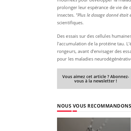
prolonger leur espérance de vie de d
insectes.
"Plus le dosage donné était é
scientifiques.
Youtube
 Mains : se
Diabète & Ramadan 2026
Un 
Youtube
You
outube
fac
Des essais sur des cellules humain
Le Ramadan approche, et, pour de
pré
un tout nouveau
l'accumulation de la protéine tau. 
nombreuses personnes atteintes de
Un 
lage, piscine,
diabète, c'est une période de questions, de
rongeurs, avant d’envisager des essa
mut
air… Nos mains
défis, mais ...
pour les maladies neurodégénérati
sant
num
Vous aimez cet article ? Abonnez-
vous à la newsletter !
NOUS VOUS RECOMMANDON