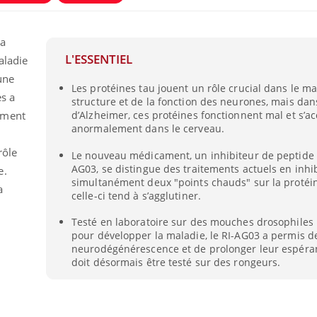
la
L'ESSENTIEL
aladie
une
Les protéines tau jouent un rôle crucial dans le ma
es a
structure et de la fonction des neurones, mais dan
ament
d’Alzheimer, ces protéines fonctionnent mal et s’
anormalement dans le cerveau.
rôle
Le nouveau médicament, un inhibiteur de peptide 
AG03, se distingue des traitements actuels en inhi
e.
simultanément deux "points chauds" sur la protéin
a
celle-ci tend à s’agglutiner.
Comment gérer le
Cerveau 
sommeil des enfants en
"madele
Testé en laboratoire sur des mouches drosophiles
vacances ?
enfin ex
pour développer la maladie, le RI-AG03 a permis de
neurodégénérescence et de prolonger leur espéranc
doit désormais être testé sur des rongeurs.
Bilan prévention : ce que
Intoléra
les kinés pourront
nouvell
bientôt faire
recomma
HAS