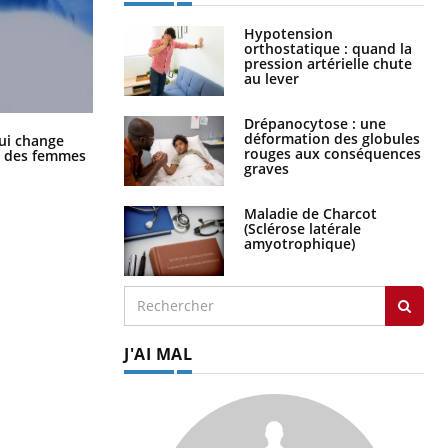
Hypotension
orthostatique : quand la
pression artérielle chute
au lever
Drépanocytose : une
La sieste empêche-t-elle de dormir
déformation des globules
ui change
la nuit ?
rouges aux conséquences
ge des femmes
graves
Maladie de Charcot
(Sclérose latérale
amyotrophique)
J'AI MAL