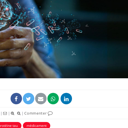
|
|
|
Commenter
rotéine tau
médicament