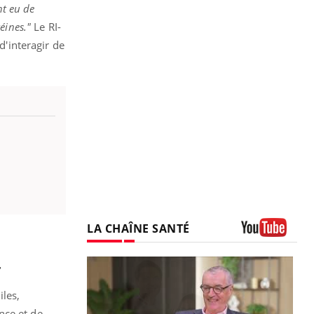
nt eu de
éines."
Le RI-
d'interagir de
LA CHAÎNE SANTÉ
Youtube
r
les,
nce et de