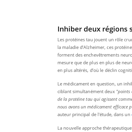
ar une tique en
Allergies alimentaires :
, elle reste dans
une nouvelle arme contre
pendant 42 jours
les réactions sévères
Inhiber deux régions s
Les protéines tau jouent un rôle cru
la maladie d’Alzheimer, ces protéi
forment des enchevêtrements neurof
mesure que de plus en plus de neur
en plus altérés, d’où le déclin cogni
Le médicament en question, un inhib
ciblant simultanément deux
"points
de la protéine tau qui agissent comme
nous avons un médicament efficace p
auteur principal de l'étude, dans un
La nouvelle approche thérapeutique