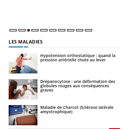
L'ét
Vaca
Nos 
LES MALADIES
Hypotension orthostatique : quand la
pression artérielle chute au lever
Drépanocytose : une déformation des
globules rouges aux conséquences
graves
Maladie de Charcot (Sclérose latérale
amyotrophique)