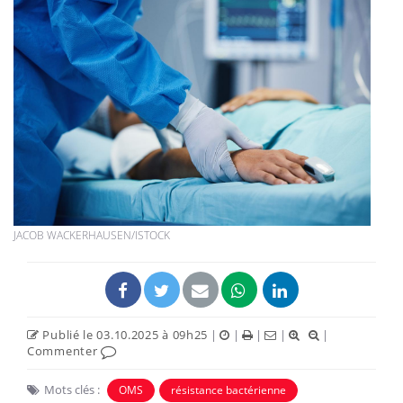
JACOB WACKERHAUSEN/ISTOCK
Publié le 03.10.2025 à 09h25
|
|
|
|
|
Commenter
Mots clés :
OMS
résistance bactérienne