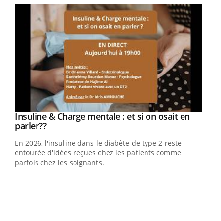
Youtube
Insuline & Charge mentale : et si on osait en
Youtube
Youtube
parler??
En 2026, l'insuline dans le diabète de type 2 reste
entourée d'idées reçues chez les patients comme
parfois chez les soignants.
Ecz
You
pour