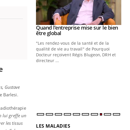
Youtube
 diabète
Quand l’entreprise mise sur le bien
Youtube
Youtube
être global
e, c'est votre
"Les rendez-vous de la santé et de la
naire qui
qualité de vie au travail" de Pourquoi
 ! Dans cet
Docteur reçoivent Régis Blugeon, DRH et
directeur ...
Ec
You
e
quo
Dan
es, Gustave
der
com
e Barlesi.
et é
 radiothérapie
n lui greffe un
r les tissus
LES MALADIES