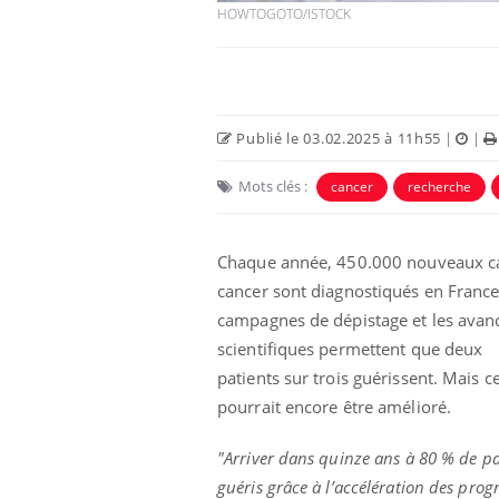
HOWTOGOTO/ISTOCK
Publié le 03.02.2025 à 11h55
|
|
Mots clés :
cancer
recherche
Chaque année, 450.000 nouveaux c
cancer sont diagnostiqués en France
 votre ventre
Pourquoi manger moins
campagnes de dépistage et les avan
l les premiers
de protéines pourrait
scientifiques permettent que deux
 vos vacances ?
finalement être bénéfique
patients sur trois guérissent. Mais c
pourrait encore être amélioré.
aleurs :
Grossesse et chaleur : ce
 le risque de
que dit la science
rimpe-t-il ?
"Arriver dans quinze ans à 80 % de pa
guéris grâce à l’accélération des prog