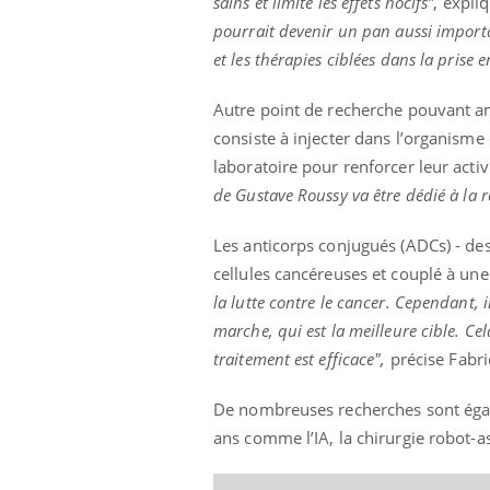
sains et limite les effets nocifs”
, expli
pourrait devenir un pan aussi import
et les thérapies ciblées dans la prise 
Autre point de recherche pouvant amé
consiste à injecter dans l’organism
laboratoire pour renforcer leur activ
de Gustave Roussy va être dédié à la re
Les anticorps conjugués (ADCs) - de
cellules cancéreuses et couplé à une
la lutte contre le cancer. Cependant,
marche, qui est la meilleure cible. C
traitement est efficace",
précise Fabr
De nombreuses recherches sont égale
ans comme l’IA, la chirurgie robot-a