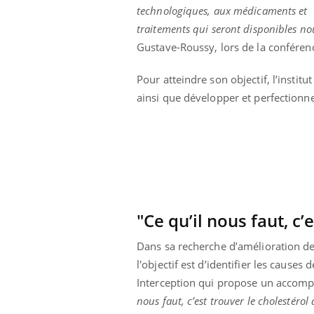
technologiques, aux médicaments et
 pourrait-il
Le smartphone nuit-il à
la propagation du
l'apprentissage de la
traitements qui seront disponibles nou
lecture ?
Gustave-Roussy, lors de la conféren
Pour atteindre son objectif, l’institu
ainsi que développer et perfectionne
"Ce qu’il nous faut, c’
Dans sa recherche d’amélioration de
l'objectif est d’identifier les cause
Interception qui propose un accomp
nous faut, c’est trouver le cholestéro