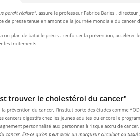
Légionellose en Suisse :
Bilan pr
quelle est l’origine de la
les kiné
s paraît réaliste"
, assure le professeur Fabrice Barlesi, directeur
contamination ?
bientôt 
ce de presse tenue en amont de la journée mondiale du cancer du
t a un plan de bataille précis : renforcer la prévention, accélérer l
r les traitements.
est trouver le cholestérol du cancer"
 la prévention du cancer, l’Institut porte des études comme YO
s des cancers digestifs chez les jeunes adultes ou encore le progr
agnement personnalisé aux personnes à risque accru de cancer
l du cancer. Est-ce qu’on peut avoir un marqueur circulant ou tissul