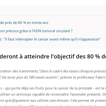
« jumeau numérique » pour
COUP DE FOOD sur le
 de près de 80 % en trente ans
tube
Youtube
iliter l’accès à la médecine
on précoce grâce à l'ADN tumoral circulant ?
Youtube
Coup de food sur le diabèt
ventive
nouveau rendez-vous culi
 : "Il faut intercepter le cancer avant même qu’il n’apparaisse"
établissement lié à un groupe
bouscule les idées reçues
ualiste innove en matière de bilan de
épisode, une ...
é : l'utilisation d'un « jumeau
érique » permet ...
deront à atteindre l’objectif des 80 % d
ioration des traitements."
Dans le cadre des essais cliniques précoc
'est aussi plus de 580 essais ouverts"
, précise le professeur Fabric
- qui porte déjà ses fruits pour le cancer de la prostate - est la
’utiliser un anticorps capable de reconnaître l’anomalie présente. O
ivre spécifiquement aux cellules cancéreuses. Cela permet de préserve