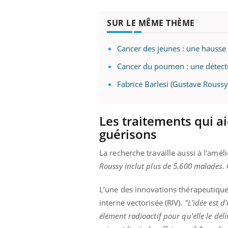
SUR LE MÊME THÈME
Youtube
 Mains : se
Diabète & Ramadan 2026
Un 
Cancer des jeunes : une hausse
Youtube
You
outube
fac
Cancer du poumon : une détecti
Le Ramadan approche, et, pour de
pré
un tout nouveau
nombreuses personnes atteintes de
Fabrice Barlesi (Gustave Roussy)
Un 
lage, piscine,
diabète, c'est une période de questions, de
mut
air… Nos mains
défis, mais ...
sant
num
Les traitements qui ai
guérisons
La recherche travaille aussi à l'amél
Roussy inclut plus de 5.600 malades. C
L’une des innovations thérapeutiques 
interne vectorisée (RIV).
"L’idée est d
élément radioactif pour qu'elle le dél