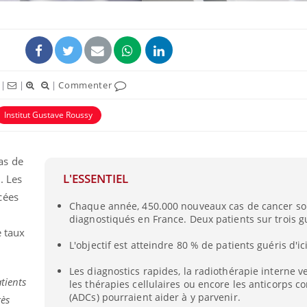
|
|
|
Commenter
Institut Gustave Roussy
as de
L'ESSENTIEL
. Les
Mordue par une tique en
Allergie
cées
Chaque année, 450.000 nouveaux cas de cancer so
vacances, elle reste dans
une nou
le coma pendant 42 jours
les réac
diagnostiqués en France. Deux patients sur trois g
e taux
L'objectif est atteindre 80 % de patients guéris d'ic
Mordue par un
Comment
barracuda, une petite fille
sommeil
Les diagnostics rapides, la radiothérapie interne ve
secourue grâce à un
vacance
tients
les thérapies cellulaires ou encore les anticorps c
réflexe essentiel
(ADCs) pourraient aider à y parvenir.
rès