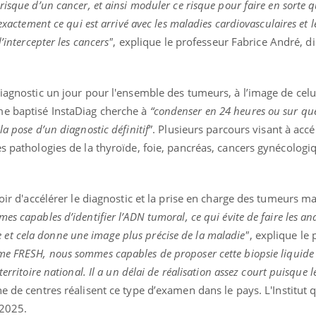
risque d’un cancer, et ainsi moduler ce risque pour faire en sorte 
exactement ce qui est arrivé avec les maladies cardiovasculaires et l
’intercepter les cancers"
, explique le professeur Fabrice André, di
diagnostic un jour pour l'ensemble des tumeurs, à l’image de celu
me baptisé InstaDiag cherche à
“condenser en 24 heures ou sur qu
a pose d’un diagnostic définitif
”. Plusieurs parcours visant à accé
es pathologies de la thyroïde, foie, pancréas, cancers gynécologi
poir d'accélérer le diagnostic et la prise en charge des tumeurs ma
s capables d’identifier l’ADN tumoral, ce qui évite de faire les ana
vite et cela donne une image plus précise de la maladie"
, explique le
e FRESH, nous sommes capables de proposer cette biopsie liquide 
erritoire national. Il a un délai de réalisation assez court puisque le
 de centres réalisent ce type d’examen dans le pays. L'Institut qu
 2025.