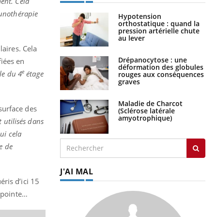
ent. Cela
munothérapie
Hypotension
orthostatique : quand la
pression artérielle chute
au lever
laires. Cela
Drépanocytose : une
fiées en
déformation des globules
e
le du 4
étage
rouges aux conséquences
graves
Maladie de Charcot
surface des
(Sclérose latérale
amyotrophique)
t utilisés dans
ui cela
e de
J'AI MAL
ris d’ici 15
e pointe…