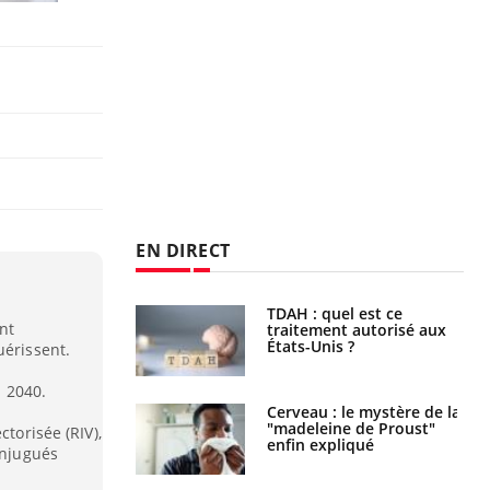
EN DIRECT
s alimentaires :
TDAH : quel est ce
nt
velle arme contre
traitement autorisé aux
tions sévères
États-Unis ?
uérissent.
i 2040.
 gérer le
Cerveau : le mystère de la
 des enfants en
"madeleine de Proust"
ctorisée (RIV),
s ?
enfin expliqué
onjugués