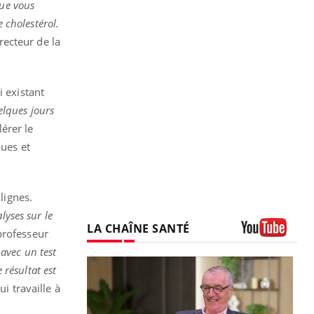
que vous
e cholestérol.
recteur de la
i existant
elques jours
lérer le
ques et
lignes.
lyses sur le
LA CHAÎNE SANTÉ
 professeur
Youtube
avec un test
 résultat est
i travaille à