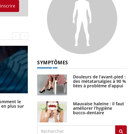
'inscrire
SYMPTÔMES
Douleurs de l’avant-pied :
des métatarsalgies à 90 %
liées à problème d’appui
Cancer colorectal : une stratégie
comment le
Mauvaise haleine : il faut
simple aurait changé la donne au
 en plus sur
améliorer l’hygiène
Pays basque
bucco-dentaire