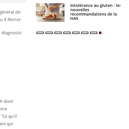
évention : ce que
Intolérance au gluten : les
s pourront
nouvelles
 général de
faire
recommandations de la
HAS
 4 février.
e diagnostic
DA dont
amme
.
"Ce qu’il
aire qui