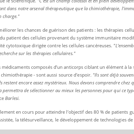
que le scientifique.
"C’est un champ colossal et en plein développem
ant dans notre arsenal thérapeutique que la chimiothérapie, l'im
en charge."
liorer les chances de guérison des patients : les thérapies cellu
e du patient des cellules provenant du système immunitaire modi
ité cytotoxique dirigée contre les cellules cancéreuses.
"L’ensemb
cherche sur les thérapies cellulaires."
s médicaments composés d’un anticorps ciblant un élément à la 
 chimiothérapie - sont aussi source d'espoir.
"Ils sont déjà souven
 ils restent encore assez mystérieux. Nous devons comprendre chez q
ela permettra de sélectionner au mieux les personnes pour qui ce typ
ice
Barlesi.
ment en cours pour atteindre l’objectif des 80 % de patients gué
ssistée, la télésurveillance, le développement de technologies d