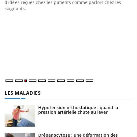
d'idées reçues chez les patients comme parfois chez les
soignants.
E
Yo
l’
L'
Va
ma
LES MALADIES
Hypotension orthostatique : quand la
pression artérielle chute au lever
Drépanocytose : une déformation des