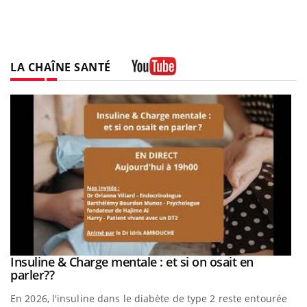
LA CHAÎNE SANTÉ
Youtube
be
Insuline & Charge mentale : et si on osait en
Youtube
Youtube
parler??
En 2026, l'insuline dans le diabète de type 2 reste entourée
a