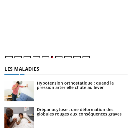
C
Yo
Co
cu
un
LES MALADIES
Hypotension orthostatique : quand la
pression artérielle chute au lever
Drépanocytose : une déformation des
globules rouges aux conséquences graves