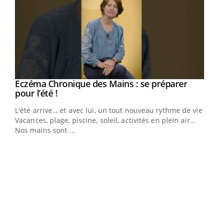
Eczéma Chronique des Mains : se préparer
Youtube
Youtube
pour l’été !
L'été arrive… et avec lui, un tout nouveau rythme de vie !
Vacances, plage, piscine, soleil, activités en plein air…
Nos mains sont ...
Dia
You
Le 
pers
ques