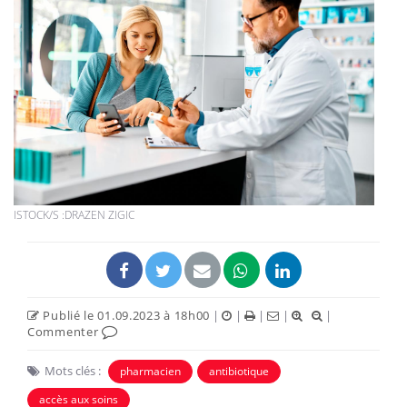
ISTOCK/S :DRAZEN ZIGIC
Publié le 01.09.2023 à 18h00
|
|
|
|
|
Commenter
Mots clés :
pharmacien
antibiotique
accès aux soins