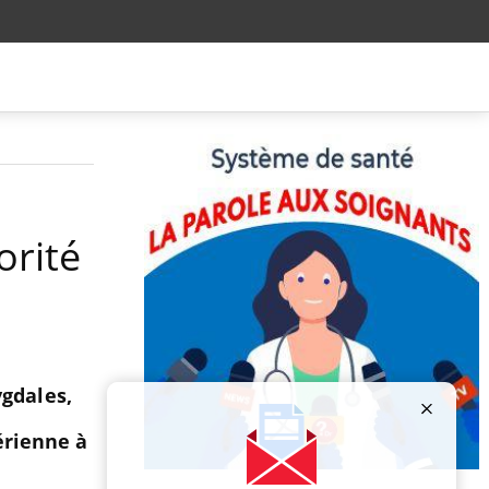
orité
gdales,
érienne à
Publicité