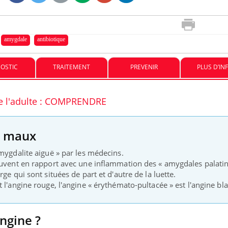
amygdale
antibiotique
Insuline & Charge ment
Youtube
Yout
osait en parler??
OSTIC
TRAITEMENT
PREVENIR
PLUS D’IN
En 2026, l'insuline dans l
reste entourée d'idées re
patients comme parfois ch
de l'adulte : COMPRENDRE
nce en fer : comprendre pour
ube
Youtube
enir
s maux
ue, irritabilité, brouillard mental ou
 alopécie… Les symptômes de la
mygdalite aiguë » par les médecins.
ce en fer sont multiples ce qui la rend
ouvent en rapport avec une inflammation des « amygdales palatin
ge qui sont situées de part et d'autre de la luette.
 l'angine rouge, l'angine « érythémato-pultacée » est l'angine bl
ngine ?