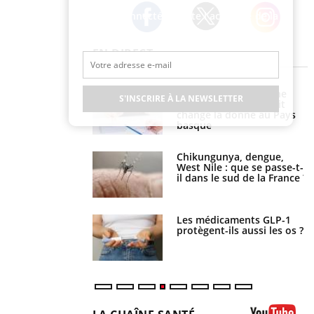
Restez connecté à toute l’actualité de la
Santé
Twitter
Facebook
Instagram
EN DIRECT
e à risque : ce jus
Cancer colorectal : une
S'INSCRIRE À LA NEWSLETTER
attire l'attention
stratégie simple aurait
rcheurs
changé la donne au Pays
basque
 oublier les
Chikungunya, dengue,
en vacances ?
West Nile : que se passe-t-
il dans le sud de la France ?
s connectés :
Les médicaments GLP-1
 le travail
protègent-ils aussi les os ?
 de plus en plus
soirées