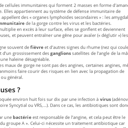
de cellules immunitaires qui forment 2 masses en forme d'ama
ge. Elles appartiennent au système de défense immunitaire de
s appellent des « organes lymphoïdes secondaires » : les amygda
immunitaire
de la gorge contre les virus et les bactéries.
ultiplie en excès à leur surface, elles se gonflent et deviennent
ses, et peuvent entraîner une gêne pour avaler (« déglutir ») les
gne souvent de
fièvre
et d’autres signes du rhume (nez qui coule
nt d’un grossissement des
ganglions
satellites de l’angle de la m
r une haleine désagréable.
s les maux de gorge ne sont pas des angines, certaines angines, 
moins faire courir des risques en lien avec la propagation de
l ou général.
auses ?
voquée environ huit fois sur dix par une infection à
virus
(adénov
toire Syncytial ou VRS,…). Dans ce cas, les antibiotiques sont don
par une
bactérie
est responsable de l’angine, et cela peut être le
u groupe A ». Celui-ci nécessite un traitement antibiotique car