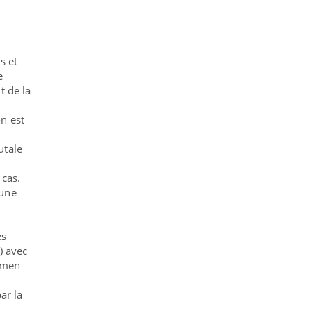
s et
e
t de la
n est
utale
 cas.
’une
es
) avec
xamen
ar la