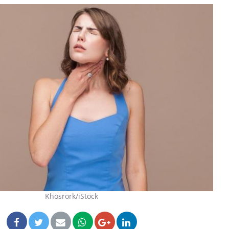
Comment éviter une otite
Grossess
pendant les vacances ?
naturel 
des che
Hantavirus : un cas détecté
Comment
chez un touriste en France
écrans 
Mortalité infantile : un
Toujour
rapport s’interroge sur son
comment
taux élevé en France
empiète
sur nos 
Khosrork/iStock