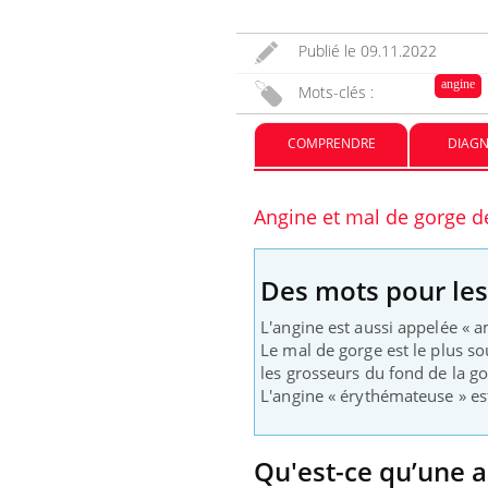
Publié le
09.11.2022
angine
Mots-clés :
COMPRENDRE
DIAGN
Angine et mal de gorge 
Eczéma Chronique des Mains :
Care
Youtube
Yout
Youtube
expliquer ma maladie
prév
Des mots pour le
Il y a des sujets qui sont faciles à aborder...
Fatig
d'autres non ! D'un côté, poser des questions
même
L'angine est aussi appelée « a
sur la maladie d'un proche c'est montrer ...
caren
Le mal de gorge est le plus s
...
les grosseurs du fond de la gor
L'angine « érythémateuse » est
Qu'est-ce qu’une a