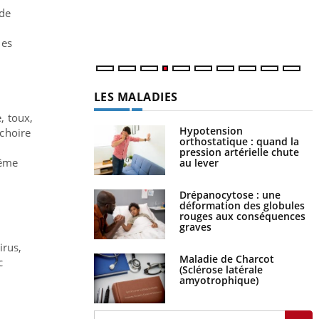
m
nde
les
LES MALADIES
, toux,
Hypotension
âchoire
orthostatique : quand la
pression artérielle chute
même
au lever
Drépanocytose : une
déformation des globules
rouges aux conséquences
graves
irus,
Maladie de Charcot
c
(Sclérose latérale
amyotrophique)