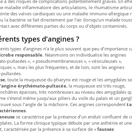
e à des risques de complications potentiellement graves. En effe
e maladie inflammatoire des articulations, le rhumatisme articu
teinte des valves cardiaques ou une maladie immuno-allergique r
u la bactérie se fait directement par l'air (lorsqu’un malade tous
ntact avec différentes parties du corps ou d'objets contaminés.
érents types d’angines ?
érents types d’angines n’a le plus souvent que peu d’importance ca
microbe responsable
. Néanmoins on individualise les angines
ato-pultacées », « pseudomembraneuses », « vésiculeuses »,
iques », mais les plus fréquentes, et de loin, sont les angines
pultacées.
use
, toute la muqueuse du pharynx est rouge et les amygdales s
l’angine érythémato-pultacée
, la muqueuse est très rouge,
lanchâtres épaisses, très nombreuses au niveau des amygdales qu
e s’étend même jusqu’aux piliers du voile du palais et un gang
etrouvé sous l’angle de la mâchoire. Ces angines correspondent
ta
bactériennes
.
aneuse
se caractérise par la présence d’un enduit confluent de 
gdales. La forme clinique typique débute par une asthénie et une
, caractérisée par la présence à sa surface de «
fausses