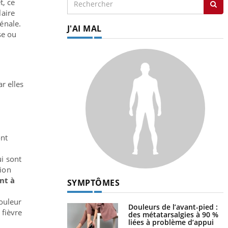
t, ce
laire
énale.
J'AI MAL
se ou
r elles
ont
i sont
lion
nt à
SYMPTÔMES
couleur
Douleurs de l’avant-pied :
 fièvre
des métatarsalgies à 90 %
liées à problème d’appui