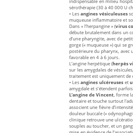
indispensable en milieu hospita
sérothérapie (30 à 40 000 U che
• Les
angines vésiculeuses
so
muqueuse inflammatoire et sont
Dans « l’herpangine » (
virus c
débute brutalement dans un con
d’une pharyngite, avec de peti
gorge (« muqueuse ») qui se grou
postérieure du pharynx, avec u
favorable en 4 à 6 jours.
L’angine herpétique (
herpès v
sur les amygdales de vésicules
traitement est uniquement de c
• Les
angines ulcéreuses
et
u
amygdale et s’étendent parfois 
L’angine de Vincent
, forme l
dentaire et touche surtout l'adu
associent une fièvre d’intensit
douleur buccale (« odynophagie 
clinique retrouve une ulcérat
souples au toucher, et un gangl
mise en évidence de l’associati