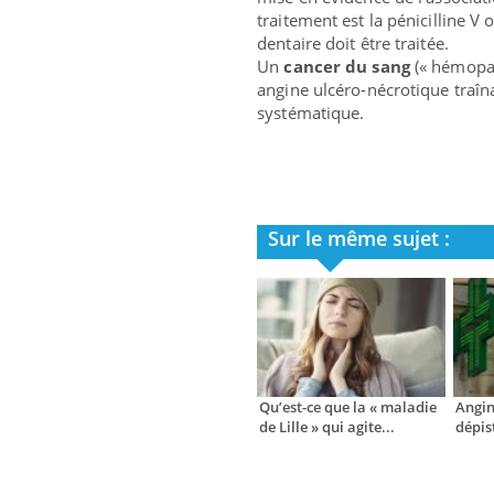
traitement est la pénicilline V 
dentaire doit être traitée.
Un
cancer du sang
(« hémopat
angine ulcéro-nécrotique traîn
systématique.
Sur le même sujet :
Qu’est-ce que la « maladie
Angine
de Lille » qui agite...
dépis