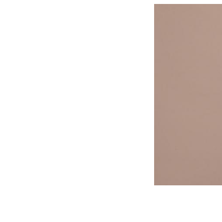
Mon enfant est-il trop
sensible ou simplement
très empathique ?
Bébés, jeunes enfants :
quelle trousse à pharmacie
pour les vacances ?
Syndrome métabolique :
quels sont les meilleurs
exercices physiques ?