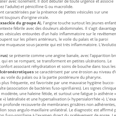
lier avec isolement. Il doit débuter de toute urgence et associe
z l’adulte) et pénicilline G ou macrolide.
nt caractérisées par la présence de petites vésicules sur une
 toujours d’origine virale.
oxsackie du groupe A
), l’angine touche surtout les jeunes enfant
texte fébrile avec des douleurs abdominales. Il s’agit davantag
tes vésicules entourées d’un halo inflammatoire sur le revêtemen
pent sur les piliers antérieurs, le voile du palais et la paroi
ne muqueuse sous-jacente qui est très inflammatoire. L’évolutio
irus
) se présente comme une angine banale, avec l’apparition br
, qui en se rompant, se transforment en petites ulcérations. Le
onfort associant réhydratation et soins de bouche dans tous les
lcéronécrotiques
se caractérisent par une érosion au niveau d
au voile du palais ou à la partie postérieure du pharynx.
a plus fréquente, est favorisée par une mauvaise hygiène bucco-
lte (association de bactéries fuso-spirillaires). Les signes cliniqu
é modérée, une haleine fétide, et surtout une fatigue (« asthénie »
») latéralisée et une hypersalivation (« hypersialorrhée »). L’e
ion profonde recouverte de membranes grisâtres non adhérentes,
ion sous angulo-maxillaire unilatéral. Le diagnostic est affirmé p
on fuso-spirillaire à l’examen direct du prélèvement de gorge. Le