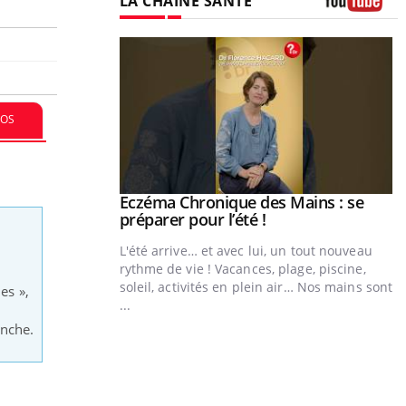
LA CHAÎNE SANTÉ
Youtube
ale : et si on
ube
FOS
e diabète de type 2
çues chez les
ez les soignants.
Eczéma Chronique des Mains : se
Youtube
Youtube
préparer pour l’été !
L'été arrive… et avec lui, un tout nouveau
rythme de vie ! Vacances, plage, piscine,
soleil, activités en plein air… Nos mains sont
es »,
...
Y
anche.
L
n
c