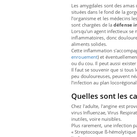
Les amygdales sont des amas 
situées dans le fond de la gor
l’organisme et les médecins le
sont chargées de la
défense 
Lorsqu'un agent infectieux se m
inflammatoires, donc douloureu
aliments solides.
Cette inflammation s'accompa
enrouement
) et éventuelleme
ou du cou. Il peut aussi existe
Il faut se souvenir que si tou
peu douloureuses, peuvent néan
l’infection au plan locorégiona
Quelles sont les c
Chez l'adulte, l'angine est pro
virus Influenzae, Virus Respira
inutiles, voire nuisibles.
Plus rarement, une infection 
« Streptocoque ß-hémolytique d