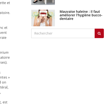
ette et
Mauvaise haleine : il faut
atoire.
améliorer l’hygiène bucco-
dentaire
nc et
vent
vraie
erium
gatoire
ses).
s
ntes »
d on
téral,
,
, est