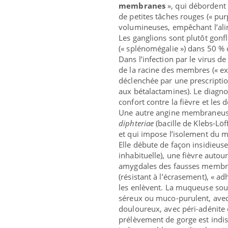
membranes
», qui débordent 
de petites tâches rouges (« pur
volumineuses, empêchant l’alim
Les ganglions sont plutôt gonf
(« splénomégalie ») dans 50 % 
Dans l’infection par le virus de
de la racine des membres (« e
déclenchée par une prescription
aux bétalactamines). Le diagnos
confort contre la fièvre et les 
Une autre angine membraneuse
diphteriae
(bacille de Klebs-Löff
et qui impose l’isolement du m
Elle débute de façon insidieuse
inhabituelle), une fièvre autou
amygdales des fausses membran
(résistant à l’écrasement), « 
les enlèvent. La muqueuse sous
séreux ou muco-purulent, avec 
douloureux, avec péri-adénite 
prélèvement de gorge est indisp