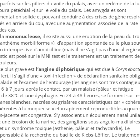
parfois sur les piliers du voile du palais, avec un œdème de la lu
pura pétéchial ») sur le voile du palais. Les amygdales sont
entation solide et pouvant conduire à des crises de gène respir
lés en arrière du cou, avec une augmentation associée de la rate
des cas.
 la
mononucléose
, il existe aussi une éruption de la peau du tro
xanthème morbiliforme »), d’apparition spontanée ou le plus sou
 intempestive d’ampicilline (mais il ne s’agit pas d’une allergie 
tic est posé sur le MNI test et le traitement est un traitement de
douleurs.
 plus grave est
l’angine diphtérique
qui est due à
Corynebact
ler). Il s’agit d’une « toxi-infection » de déclaration sanitaire obli
alade et l’examen de l’entourage (les angines sont très contagieu
 6 à 7 jours après le contact, par un malaise (pâleur et fatigue
r de 38°C et une dysphagie. En 24 à 48 heures, se forment sur le
es blanches, nacrées ou grisâtres caractéristiques car « cohére
adhérentes à la muqueuse » et « rapidement reproductibles » quan
-jacente est congestive. S’y associent un écoulement nasal unila
une érosion de la narine, des ganglions sous angulo-maxillaires
et un syndrome toxique (asthénie, pâleur et tachycardie). Le
ensable à la recherche du bacille de Klebs-Löffler. Le traitement