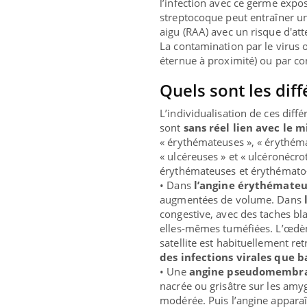
l’infection avec ce germe expos
streptocoque peut entraîner un
aigu (RAA) avec un risque d'at
La contamination par le virus o
éternue à proximité) ou par co
Quels sont les diff
L’individualisation de ces diff
sont
sans réel lien avec le 
« érythémateuses », « érythém
« ulcéreuses » et « ulcéronécrot
érythémateuses et érythémato-
• Dans
l’angine érythémate
augmentées de volume. Dans
congestive, avec des taches b
elles-mêmes tuméfiées. L’œdèm
satellite est habituellement r
des infections virales que 
• Une
angine pseudomembr
nacrée ou grisâtre sur les amy
modérée. Puis l’angine apparaît