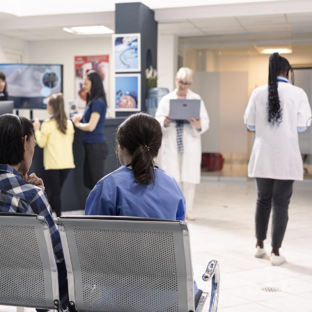
Hantavirus : un cas
Comment
détecté chez un touriste
écrans 
en France
Mortalité infantile : un
Toujour
rapport s’interroge sur
comment
son taux élevé en France
empiète
sur nos 
Grossesse à risque : ce jus
Cancer c
naturel attire l'attention
stratégi
des chercheurs
changé 
basque