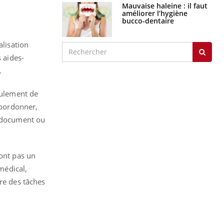
Mauvaise haleine : il faut
améliorer l’hygiène
bucco-dentaire
alisation
s aides-
.
eulement de
coordonner,
n document ou
sont pas un
 médical,
ire des tâches