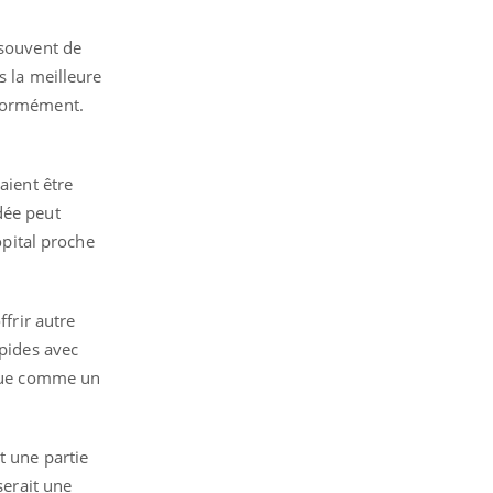
 souvent de
s la meilleure
énormément.
aient être
dée peut
ôpital proche
ffrir autre
apides avec
vécue comme un
t une partie
serait une