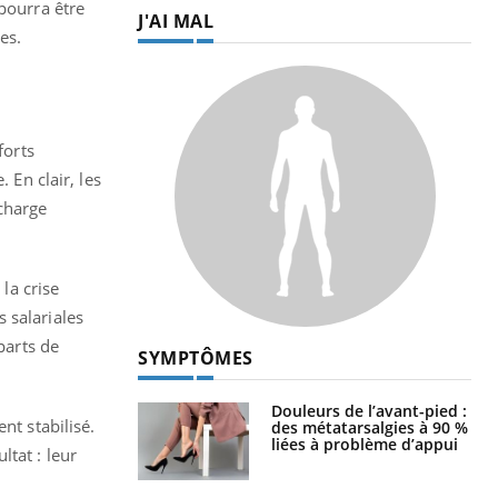
pourra être
J'AI MAL
es.
forts
 En clair, les
 charge
la crise
s salariales
parts de
SYMPTÔMES
Douleurs de l’avant-pied :
nt stabilisé.
des métatarsalgies à 90 %
liées à problème d’appui
tat : leur