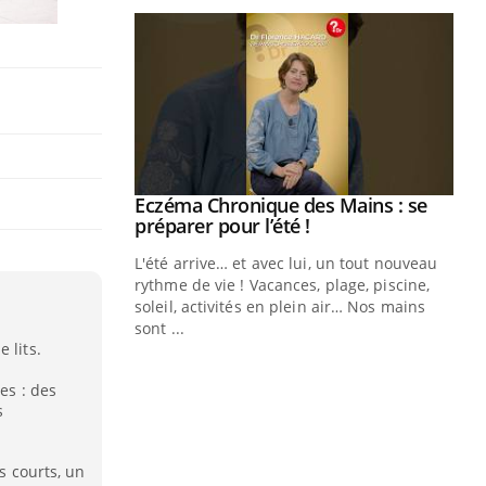
ale : et si on
Eczéma Chronique des Mains : se
Youtube
ube
Youtube
préparer pour l’été !
e diabète de type 2
L'été arrive… et avec lui, un tout nouveau
çues chez les
rythme de vie ! Vacances, plage, piscine,
ez les soignants.
soleil, activités en plein air… Nos mains
sont ...
Di
You
 lits.
Le 
es : des
nom
s
dia
défi
us courts, un