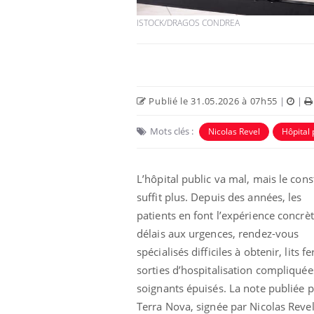
ISTOCK/DRAGOS CONDREA
Publié le 31.05.2026 à 07h55
|
|
Eczéma Chronique des Mains :
Car
Mots clés :
Nicolas Revel
Hôpital 
Youtube
You
Youtube
expliquer ma maladie
pré
Il y a des sujets qui sont faciles à aborder...
Fati
L’hôpital public va mal, mais le cons
d'autres non ! D'un côté, poser des
mêm
suffit plus. Depuis des années, les
questions sur la maladie d'un proche c'est
care
montrer ...
...
patients en font l’expérience concrèt
délais aux urgences, rendez-vous
spécialisés difficiles à obtenir, lits f
sorties d’hospitalisation compliquée
soignants épuisés. La note publiée p
Terra Nova, signée par Nicolas Revel