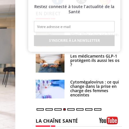
Restez connecté à toute l’actualité de la
Twitter
Facebook
Instagram
Santé
EN DIRECT
 oublier les
Chikungunya, dengue,
en vacances ?
West Nile : que se passe-
t-il dans le sud de la
S'INSCRIRE À LA NEWSLETTER
France ?
s connectés :
Les médicaments GLP-1
 le travail
protègent-ils aussi les os
 de plus en plus
?
soirées
olorectal : une
Cytomégalovirus : ce qui
e simple aurait
change dans la prise en
la donne au Pays
charge des femmes
enceintes
LA CHAÎNE SANTÉ
Youtube