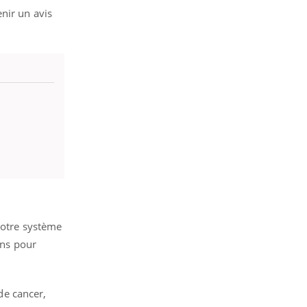
nir un avis
 notre système
ins pour
 de cancer,