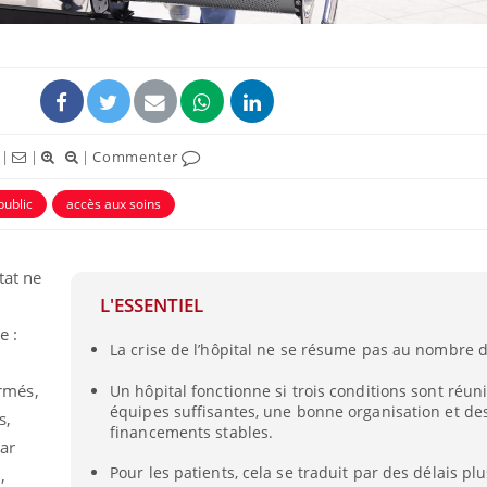
|
|
|
Commenter
ence en fer : comprendre pour
Insuline & Charge ment
public
accès aux soins
tube
Youtube
Youtube
Yout
venir
osait en parler??
gue, irritabilité, brouillard mental ou
En 2026, l'insuline dans l
tat ne
e alopécie… Les symptômes de la
reste entourée d'idées re
L'ESSENTIEL
nce en fer sont multiples ce qui la rend
patients comme parfois ch
e :
La crise de l’hôpital ne se résume pas au nombre de
ermés,
Un hôpital fonctionne si trois conditions sont réuni
équipes suffisantes, une bonne organisation et de
s,
financements stables.
ar
Pour les patients, cela se traduit par des délais pl
,