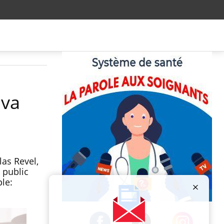
ova
las Revel,
 public
le:
Publicité