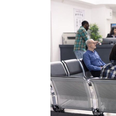
Bébés, jeunes enfants :
quelle trousse à
pharmacie pour les
vacances ?
Syndrome métabolique :
quels sont les meilleurs
exercices physiques ?
Comment éviter une otite
pendant les vacances ?