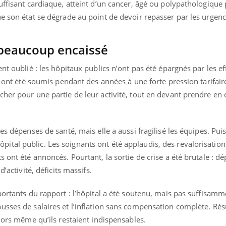
uffisant cardiaque, atteint d’un cancer, âgé ou polypathologique 
e son état se dégrade au point de devoir repasser par les urgenc
 beaucoup encaissé
nt oublié : les hôpitaux publics n’ont pas été épargnés par les ef
s ont été soumis pendant des années à une forte pression tarifaire.
her pour une partie de leur activité, tout en devant prendre en
es dépenses de santé, mais elle a aussi fragilisé les équipes. Puis 
l’hôpital public. Les soignants ont été applaudis, des revalorisation
 ont été annoncés. Pourtant, la sortie de crise a été brutale : dé
d’activité, déficits massifs.
portants du rapport : l’hôpital a été soutenu, mais pas suffisamme
sses de salaires et l’inflation sans compensation complète. Résul
alors même qu’ils restaient indispensables.