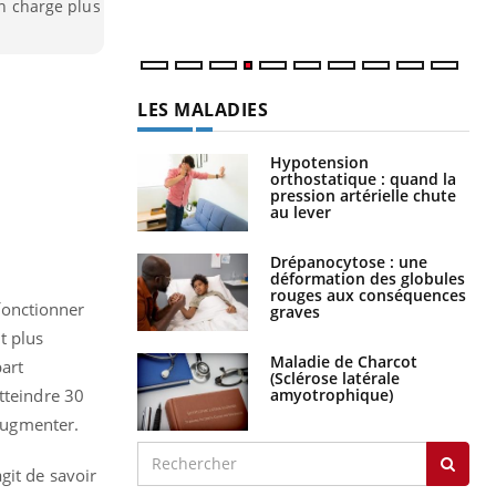
en charge plus
LES MALADIES
Hypotension
orthostatique : quand la
pression artérielle chute
au lever
Drépanocytose : une
déformation des globules
rouges aux conséquences
 fonctionner
graves
t plus
Maladie de Charcot
part
(Sclérose latérale
amyotrophique)
tteindre 30
 augmenter.
agit de savoir