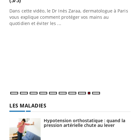
Dans cette vidéo, le Dr Inès Zaraa, dermatologue à Paris,
vous explique comment protéger vos mains au
quotidien et éviter les ...
Eczéma chronique des mains : les symptômes
Youtube
Youtube
(2/3)
Une plaque rouge qui gratte, une peau sèche qui tiraille,
une démangeaison persistante… Et si ce n'était pas juste
une irritation ...
LES MALADIES
Hypotension orthostatique : quand la
pression artérielle chute au lever