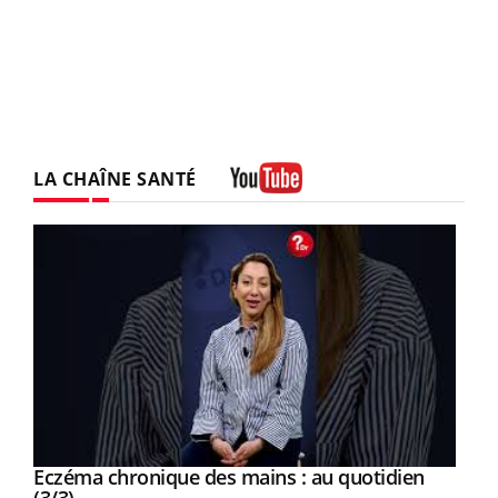
LA CHAÎNE SANTÉ
Youtube
Eczéma chronique des mains : au quotidien
Youtube
Youtube
(3/3)