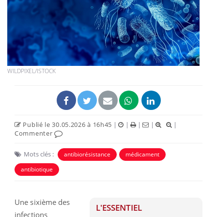
WILDPIXEL/ISTOCK
Publié le 30.05.2026 à 16h45
|
|
|
|
|
Commenter
Mots clés :
antibiorésistance
médicament
antibiotique
Une sixième des
L'ESSENTIEL
infections