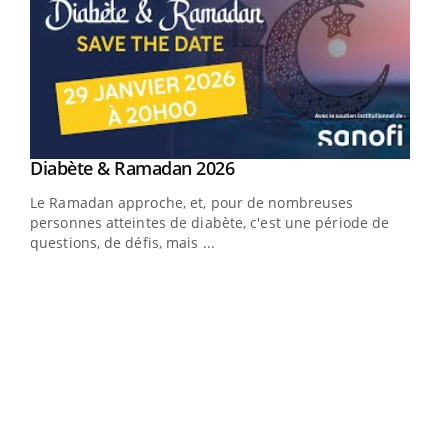
Youtube
Diabète & Ramadan 2026
Un « jumeau numérique » pour faciliter l’accès
Youtube
Youtube
Youtube
à la médecine préventive
Le Ramadan approche, et, pour de nombreuses
Un établissement lié à un groupe mutualiste innove en
personnes atteintes de diabète, c'est une période de
matière de bilan de santé : l'utilisation d'un « jumeau
questions, de défis, mais ...
numérique » permet ...
COU
You
Coup
vous
épis