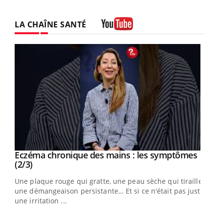
LA CHAÎNE SANTÉ
Youtube
Eczéma chronique des mains : les symptômes
Youtube
Youtube
(2/3)
ris,
Une plaque rouge qui gratte, une peau sèche qui tiraille,
une démangeaison persistante… Et si ce n'était pas juste
une irritation ...