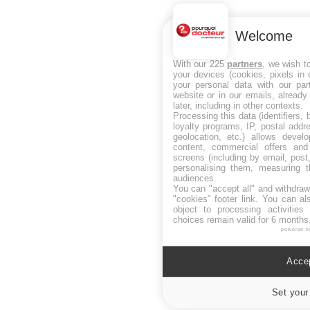
Welcome
With our 225
partners
, we wish t
your devices (cookies, pixels in
your personal data with our par
website or in our emails, alread
later, including in other contexts.
Processing this data (identifiers,
loyalty programs, IP, postal add
geolocation, etc.) allows devel
content, commercial offers an
screens (including by email, pos
personalising them, measuring t
audiences.
You can "accept all" and withdraw
"cookies" footer link
. You can al
object to processing activitie
choices remain valid for 6 months
powered b
Accep
Set your