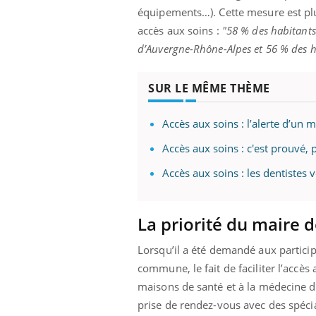
équipements…). Cette mesure est plus
accès aux soins :
"58 % des habitants
d’Auvergne-Rhône-Alpes et 56 % des ha
ale : et si on
Eczéma Chronique des Mains : se
Dia
Youtube
You
ube
Youtube
préparer pour l’été !
SUR LE MÊME THÈME
Le 
 diabète de type 2
L'été arrive… et avec lui, un tout nouveau
nom
ues chez les
rythme de vie ! Vacances, plage, piscine,
diab
Accès aux soins : l’alerte d’un m
ez les soignants.
soleil, activités en plein air… Nos mains
défi
sont ...
Accès aux soins : c'est prouvé,
Accès aux soins : les dentistes v
La priorité du maire d
Lorsqu’il a été demandé aux particip
commune, le fait de faciliter l’accès
maisons de santé et à la médecine d’
prise de rendez-vous avec des spécia