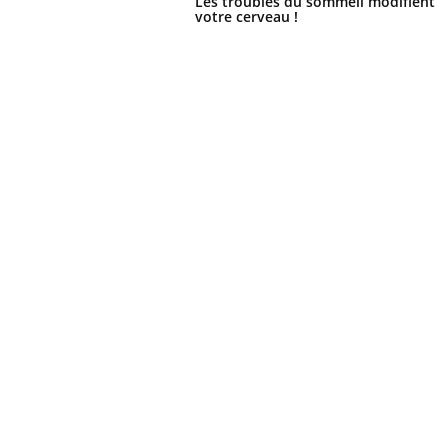
Les troubles du sommeil modifient
votre cerveau !