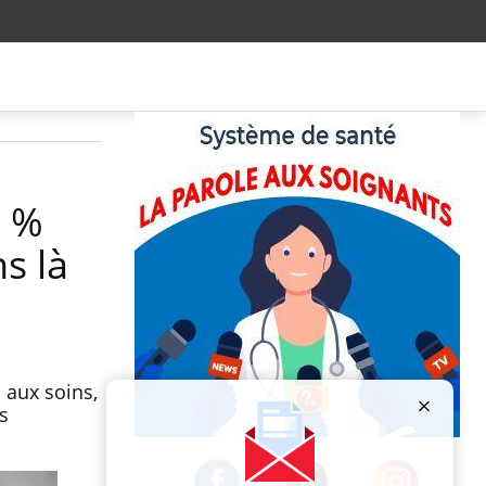
6 %
ns là
 aux soins,
s
Publicité