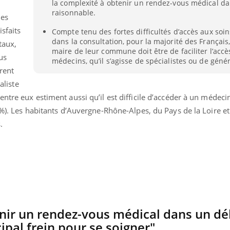
la complexité à obtenir un rendez-vous médical da
La sieste empêche-t-elle
Fortes c
raisonnable.
les
de dormir la nuit ?
pourquo
noyade g
isfaits
Compte tenu des fortes difficultés d’accès aux soi
dans la consultation, pour la majorité des Français,
taux,
maire de leur commune doit être de faciliter l’accè
lus
médecins, qu’il s’agisse de spécialistes ou de génér
rent
aliste
ntre eux estiment aussi qu’il est difficile d’accéder à un médeci
 %). Les habitants d’Auvergne-Rhône-Alpes, du Pays de la Loire e
.
nir un rendez-vous médical dans un dé
cipal frein pour se soigner"