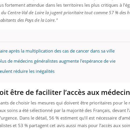
 fortement attendue dans les territoires les plus critiques à l’ég
 du Centre-Val de Loire la jugent prioritaire tout comme 57 % des 
bitants des Pays de la Loire."
Youtube
bète & Ramadan 2026
Un « jumeau numériq
tube
Youtube
faciliter l’accès à la 
Ramadan approche, et, pour de
Youtube
préventive
breuses personnes atteintes de
Un établissement lié à u
ète, c'est une période de questions, de
aire après la multiplication des cas de cancer dans sa ville
mutualiste innove en mat
s, mais ...
santé : l'utilisation d'un 
 plus de médecins généralistes augmente l'espérance de vie
numérique » permet ...
eulent réduire les inégalités
oit être de faciliter l’accès aux médeci
ants de choisir les mesures qui doivent être prioritaires pour le 
 aux soins a été sélectionné par la majorité des Français, devant l
urgence. Dans le détail, 56 % estiment qu’il est nécessaire d’amé
listes et 53 % partagent cet avis aussi mais pour l’accès aux soi