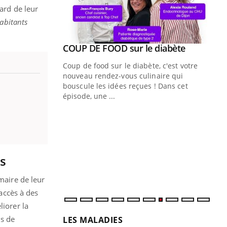
ard de leur
habitants
Youtube
ue » pour
COUP DE FOOD sur le diabète
Youtube
médecine
Coup de food sur le diabète, c'est votre
nouveau rendez-vous culinaire qui
n groupe
bouscule les idées reçues ! Dans cet
ière de bilan de
épisode, une ...
« jumeau
Qu
You
êtr
"Le
qua
ns
Doc
dir
maire de leur
’accès à des
liorer la
ns de
LES MALADIES