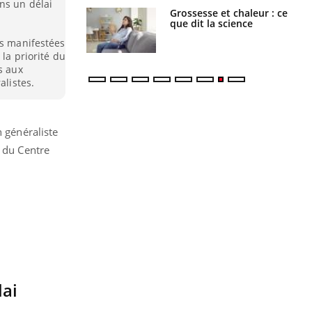
ns un délai
haleurs :
Grossesse et chaleur : ce
i le risque de
que dit la science
rimpe-t-il ?
ns manifestées
 la priorité du
s aux
alistes.
n généraliste
t du Centre
lai