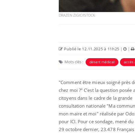
DRAZEN ZIGIC/ISTOCK
Publié le 12.11.2025 à 11h25
|
|
Mots clés :
désert médical
accès 
"Comment être mieux soigné près d
 infantile : un
Toujours connectés :
chez moi ?" C’est la question posée 
s’interroge sur
comment le travail
 élevé en France
empiète de plus en plus
citoyens dans le cadre de la grande
sur nos soirées
consultation nationale "Ma commun
 à risque : ce jus
Cancer colorectal : une
mon maire et moi" réalisée par Odo
ttire l'attention
stratégie simple aurait
pour ICI. Pour ce sondage, mené du
cheurs
changé la donne au Pays
basque
29 octobre dernier, 23.478 Français