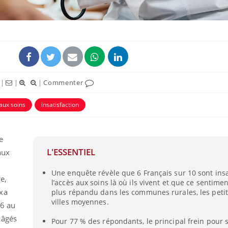
|
|
|
Commenter
aux soins
insatisfaction
e
Les médicaments GLP-1
VIH : la
L'ESSENTIEL
aux
protègent-ils aussi les os
tous les
?
elle enfi
Une enquête révèle que 6 Français sur 10 sont insa
e,
l’accès aux soins là où ils vivent et que ce sentime
Cytomégalovirus : ce qui
Pourquo
xa
plus répandu dans les communes rurales, les petites
change dans la prise en
gâche-t-
villes moyennes.
 6 au
charge des femmes
jours de
enceintes
 âgés
Pour 77 % des répondants, le principal frein pour 