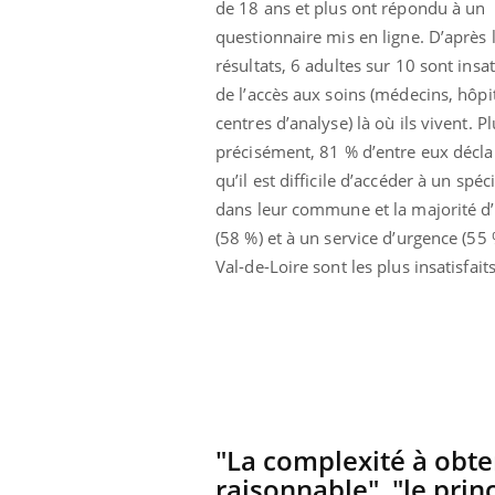
de 18 ans et plus ont répondu à un
 oublier les
Chikungunya, dengue,
questionnaire mis en ligne. D’après 
n vacances ?
West Nile : que se passe-
t-il dans le sud de la
résultats, 6 adultes sur 10 sont insat
France ?
de l’accès aux soins (médecins, hôpi
centres d’analyse) là où ils vivent. P
précisément, 81 % d’entre eux décla
qu’il est difficile d’accéder à un spéci
dans leur commune et la majorité d’e
(58 %) et à un service d’urgence (55
Val-de-Loire sont les plus insatisfaits
"La complexité à obte
raisonnable", "le prin