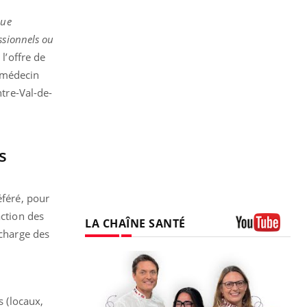
que
ssionnels ou
l’offre de
n médecin
ntre-Val-de-
s
éféré, pour
action des
LA CHAÎNE SANTÉ
 charge des
Youtube
s (locaux,