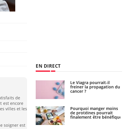
EN DIRECT
 fin du comprimé
Le Viagra pourrait-il
 jours se profile-t-
freiner la propagation du
n ?
cancer ?
tisfaits de
nt est encore
i votre ventre
Pourquoi manger moins
 villes et les
il les premiers
de protéines pourrait
 vos vacances ?
finalement être bénéfique
se soigner est