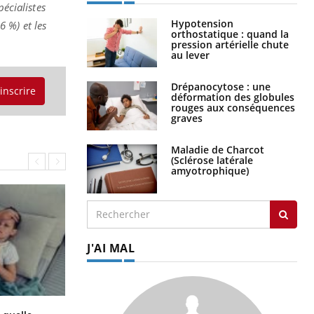
pécialistes
Hypotension
6 %) et les
orthostatique : quand la
pression artérielle chute
au lever
Drépanocytose : une
'inscrire
déformation des globules
rouges aux conséquences
graves
Maladie de Charcot
(Sclérose latérale
amyotrophique)
J'AI MAL
Syndrome métabolique : quels sont