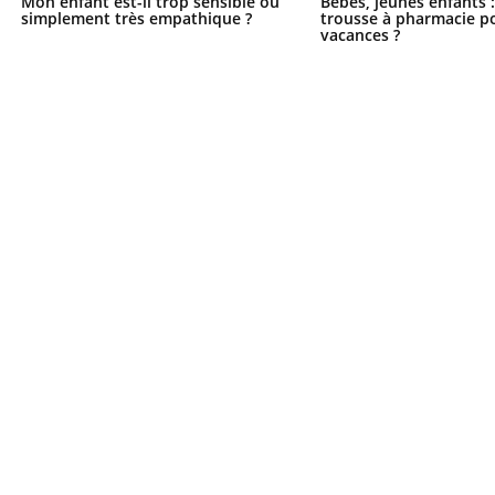
Mon enfant est-il trop sensible ou
Bébés, jeunes enfants :
simplement très empathique ?
trousse à pharmacie po
vacances ?