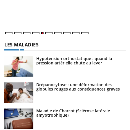
Un
ma
nu
LES MALADIES
Hypotension orthostatique : quand la
pression artérielle chute au lever
Drépanocytose : une déformation des
globules rouges aux conséquences graves
Maladie de Charcot (Sclérose latérale
amyotrophique)