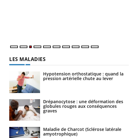
Ecz
You
pour
L'ét
Vaca
Nos 
LES MALADIES
Hypotension orthostatique : quand la
pression artérielle chute au lever
Drépanocytose : une déformation des
globules rouges aux conséquences
graves
Maladie de Charcot (Sclérose latérale
amyotrophique)