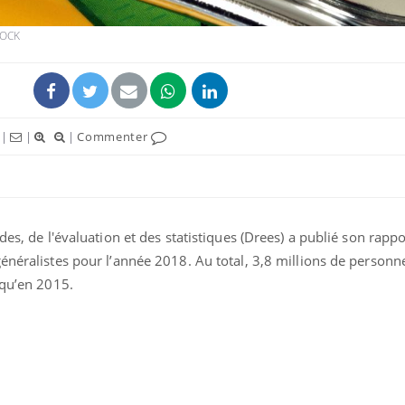
TOCK
|
|
|
Commenter
ence en fer : comprendre pour
Insuline & Charge ment
tube
Youtube
Youtube
Yout
venir
osait en parler??
gue, irritabilité, brouillard mental ou
En 2026, l'insuline dans l
des, de l'évaluation et des statistiques (Drees) a publié son rappo
e alopécie… Les symptômes de la
reste entourée d'idées re
nce en fer sont multiples ce qui la rend
patients comme parfois ch
énéralistes pour l’année 2018. Au total, 3,8 millions de personn
 qu’en 2015.