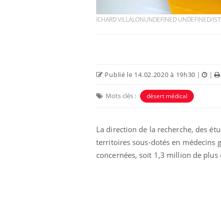
ICHARD VILLALONUNDEFINED UNDEFINED/IS
Publié le 14.02.2020 à 19h30
|
|
Eczéma Chronique des Mains :
Car
Youtube
You
Mots clés :
désert médical
Youtube
expliquer ma maladie
pré
Il y a des sujets qui sont faciles à aborder...
Fati
La direction de la recherche, des étu
d'autres non ! D'un côté, poser des
mêm
questions sur la maladie d'un proche c'est
care
territoires sous-dotés en médecins g
montrer ...
...
concernées, soit 1,3 million de plus