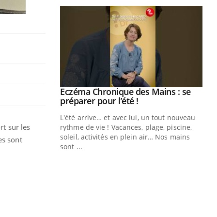
ale : et si on
Eczéma Chronique des Mains : se
Youtube
ube
Youtube
préparer pour l’été !
e diabète de type 2
L'été arrive… et avec lui, un tout nouveau
rt sur les
çues chez les
rythme de vie ! Vacances, plage, piscine,
ez les soignants.
soleil, activités en plein air… Nos mains
es sont
sont ...
Di
You
Le 
nom
dia
défi