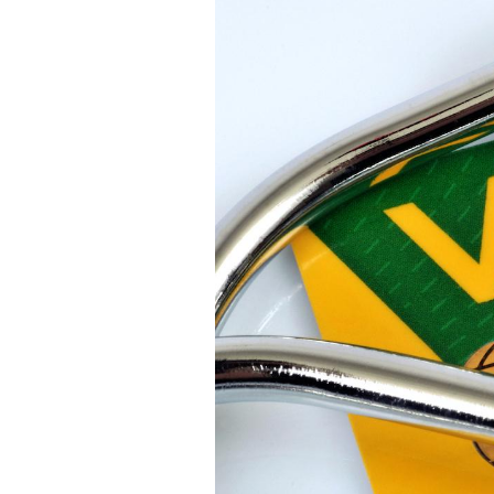
VIH : la fin du comprimé
tous les jours se profile-t-
elle enfin ?
Pourquoi votre ventre
gâche-t-il les premiers
jours de vos vacances ?
Fortes chaleurs :
pourquoi le risque de
noyade grimpe-t-il ?