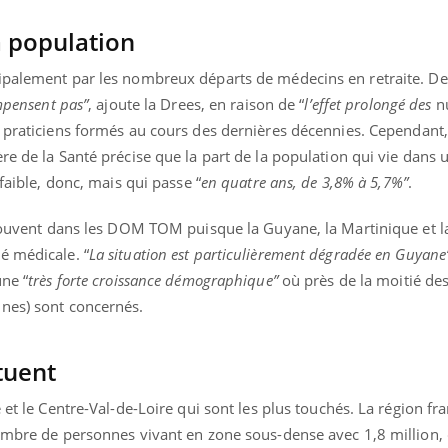
a population
ipalement par les nombreux départs de médecins en retraite. D
ompensent pas”
, ajoute la Drees, en raison de “
l’effet prolongé des
n
 praticiens formés au cours des dernières décennies. Cependant,
re de la Santé précise que la part de la population qui vie dans
faible, donc, mais qui passe “
en quatre ans, de 3,8% à 5,7%”
.
 trouvent dans les DOM TOM puisque la Guyane, la Martinique et
é médicale. “
La situation est particulièrement dégradée en Guyane
une “
très forte croissance démographique”
où près de la moitié des
nes) sont concernés.
tuent
 et le Centre-Val-de-Loire qui sont les plus touchés. La région fr
nombre de personnes vivant en zone sous-dense avec 1,8 million,