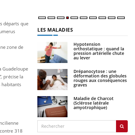
es départs que
LES MALADIES
umerus
Hypotension
 une zone de
orthostatique : quand la
pression artérielle chute
au lever
 la Guadeloupe
Drépanocytose : une
déformation des globules
”,
précise la
rouges aux conséquences
 habitants
graves
Maladie de Charcot
(Sclérose latérale
amyotrophique)
ancilienne
 contre 318