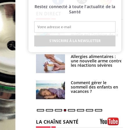
Restez connecté à toute l’actualité de la
Twitter
Facebook
Instagram
Santé
EN DIRECT
phone nuit-il à
Légionellose en Suisse :
tissage de la
quelle est l’origine de la
?
contamination ?
S'INSCRIRE À LA NEWSLETTER
par une tique en
Allergies alimentaires :
, elle reste dans
une nouvelle arme contre
 pendant 42 jours
les réactions sévères
par un
Comment gérer le
a, une petite fille
sommeil des enfants en
e grâce à un
vacances ?
essentiel
LA CHAÎNE SANTÉ
Youtube