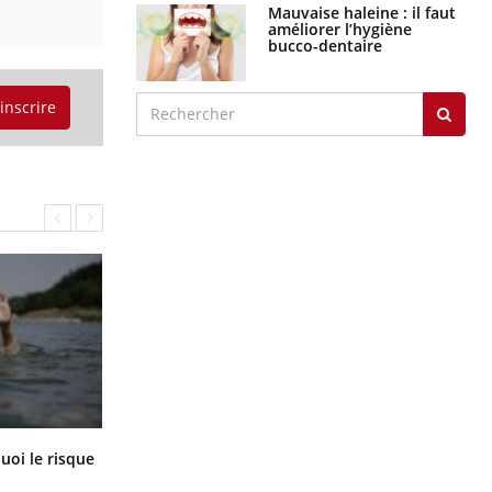
Mauvaise haleine : il faut
améliorer l’hygiène
bucco-dentaire
'inscrire
Le Viagra pourrait-il freiner la
uoi le risque
propagation du cancer ?
?