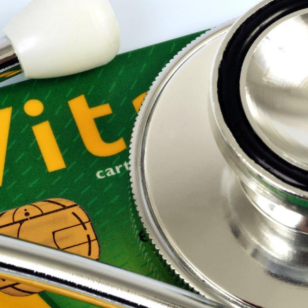
Le Viagra pourrait-il
Le smart
freiner la propagation du
l'appren
cancer ?
lecture 
Pourquoi manger moins
Mordue 
de protéines pourrait
vacances
finalement être bénéfique
le coma
Grossesse et chaleur : ce
Mordue 
que dit la science
barracud
secouru
réflexe 