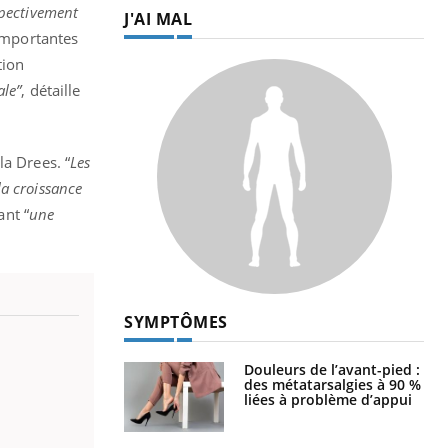
spectivement
J'AI MAL
 importantes
tion
ale”
, détaille
 la Drees. “
Les
la croissance
ant “
une
SYMPTÔMES
Douleurs de l’avant-pied :
des métatarsalgies à 90 %
liées à problème d’appui