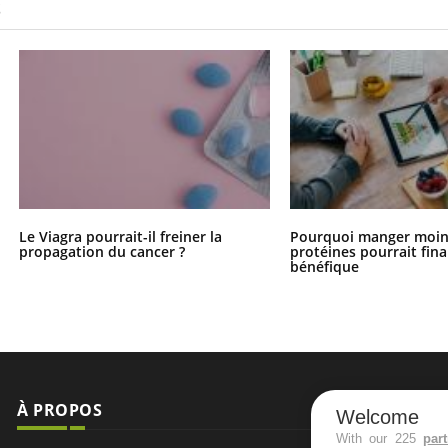
S
Le Viagra pourrait-il freiner la
Pourquoi manger moin
propagation du cancer ?
protéines pourrait fin
bénéfique
À PROPOS
NEWSLETT
Welcome
With our 225
par