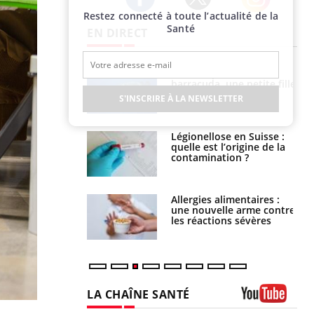
Restez connecté à toute l’actualité de la
Twitter
Facebook
Instagram
Santé
EN DIRECT
e et chaleur : ce
Mordue par un
la science
barracuda, une petite fille
secourue grâce à un
S'INSCRIRE À LA NEWSLETTER
réflexe essentiel
phone nuit-il à
Légionellose en Suisse :
tissage de la
quelle est l’origine de la
?
contamination ?
par une tique en
Allergies alimentaires :
, elle reste dans
une nouvelle arme contre
 pendant 42 jours
les réactions sévères
LA CHAÎNE SANTÉ
Youtube