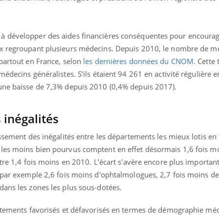
à développer des aides financières conséquentes pour encoura
ux regroupant plusieurs médecins.
Depuis 2010, le nombre de m
 partout en France, selon
les dernières données du CNOM
. Cette
édecins généralistes. S’ils étaient 94 261 en activité régulière e
 une baisse de 7,3% depuis 2010 (0,4% depuis 2017).
inégalités
issement des inégalités entre les départements les mieux lotis en
 les moins bien pourvus comptent en effet désormais 1,6 fois m
ntre 1,4 fois moins en 2010. L’écart s'avère encore plus importan
c par exemple 2,6 fois moins d'ophtalmologues, 2,7 fois moins de
dans les zones les plus sous-dotées.
artements favorisés et défavorisés en termes de démographie méd