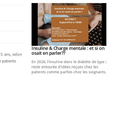
prendre pour
Insuline & Charge mentale : et si on
Youtube
Youtube
osait en parler??
 5 ans, selon
e patients
illard mental ou
En 2026, l'insuline dans le diabète de type 2
ptômes de la
reste entourée d'idées reçues chez les
ples ce qui la rend
patients comme parfois chez les soignants.
Ec
You
pré
L'é
ryt
sol
sont