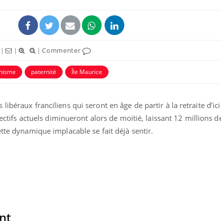
|
|
|
Commenter
nisme
paternité
Île Maurice
éma Chronique des Mains :
Carence en fer : com
tube
Youtube
Youtube
Youtube
liquer ma maladie
prévenir
ibéraux franciliens qui seront en âge de partir à la retraite d’ici
fectifs actuels diminueront alors de moitié, laissant 12 millions d
 a des sujets qui sont faciles à aborder...
Fatigue, irritabilité, brou
tres non ! D'un côté, poser des
même alopécie… Les sym
ette dynamique implacable se fait déjà sentir.
tions sur la maladie d'un proche c'est
carence en fer sont multi
rer ...
...
nt