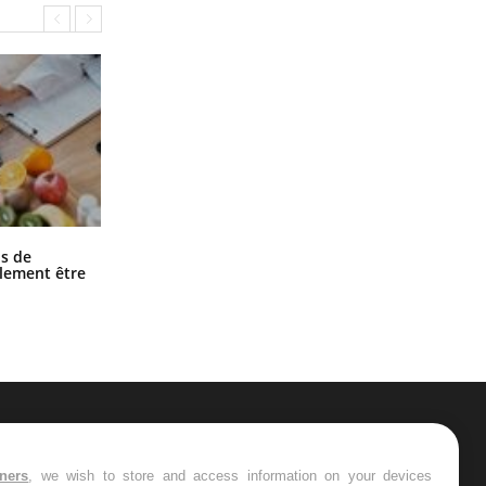
Grossesse et chaleur : ce que dit la
s de
science
alement être
ER
tners
, we wish to store and access information on your devices