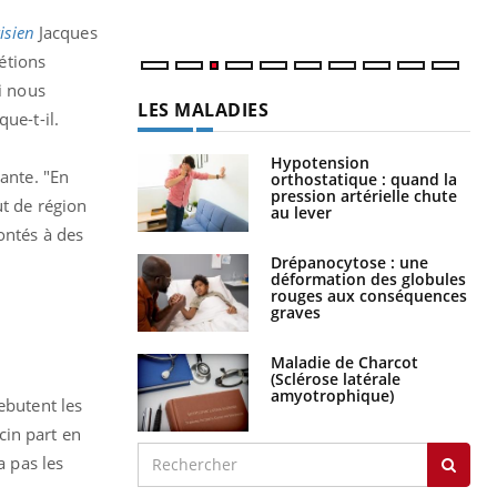
isien
Jacques
 étions
i nous
LES MALADIES
ue-t-il.
Hypotension
sante. "En
orthostatique : quand la
pression artérielle chute
ut de région
au lever
ontés à des
Drépanocytose : une
déformation des globules
rouges aux conséquences
graves
Maladie de Charcot
(Sclérose latérale
amyotrophique)
ebutent les
cin part en
a pas les