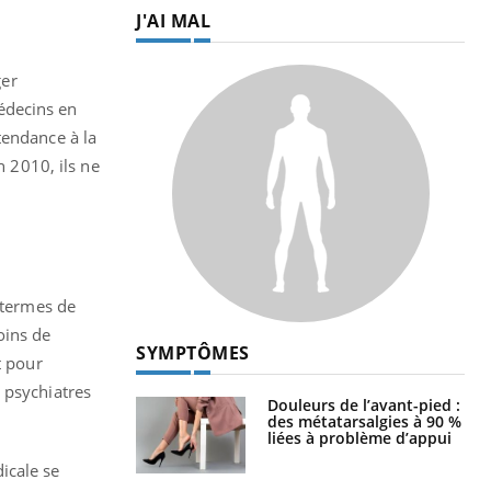
J'AI MAL
ger
édecins en
 tendance à la
n 2010, ils ne
 termes de
oins de
SYMPTÔMES
t pour
 psychiatres
Douleurs de l’avant-pied :
des métatarsalgies à 90 %
liées à problème d’appui
icale se