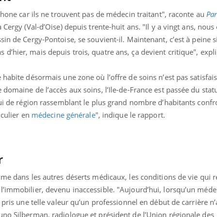
phone car ils ne trouvent pas de médecin traitant", raconte au
Par
 Cergy (Val-d’Oise) depuis trente-huit ans. "Il y a vingt ans, nous
sin de Cergy-Pontoise, se souvient-il. Maintenant, c’est à peine s
’hier, mais depuis trois, quatre ans, ça devient critique", expliq
 habite désormais une zone où l’offre de soins n’est pas satisfai
 domaine de l’accès aux soins, l’Ile-de-France est passée du stat
lui de région rassemblant le plus grand nombre d’habitants confr
iculier en
médecine générale
", indique le rapport.
r
mme dans les autres déserts médicaux, les conditions de vie qui r
l’immobilier, devenu inaccessible. "Aujourd’hui, lorsqu’un méde
 pris une telle valeur qu’un professionnel en début de carrière n’
uno Silberman, radiologue et président de l’Union régionale des