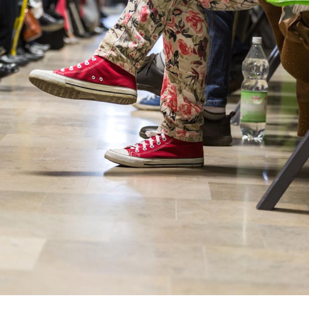
Fortes chaleurs :
Grossess
pourquoi le risque de
que dit 
noyade grimpe-t-il ?
Le Viagra pourrait-il
Le smart
freiner la propagation du
l'appren
cancer ?
lecture 
Pourquoi manger moins
Mordue 
de protéines pourrait
vacances
finalement être bénéfique
le coma