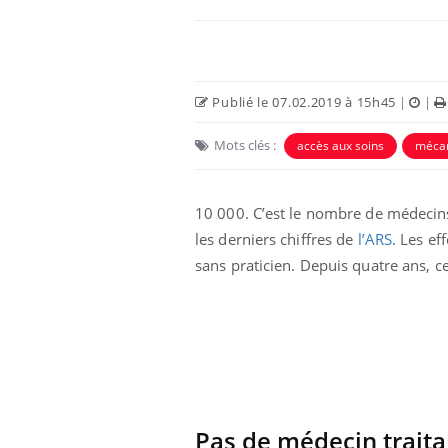
Publié le 07.02.2019 à 15h45
|
|
Mots clés :
accès aux soins
méca
Ecz
You
exp
10 000. C’est le nombre de médecins l
les derniers chiffres de
l’ARS
. Les ef
Il y
d'au
sans praticien. Depuis quatre ans, c
ques
mont
Pas de médecin traita