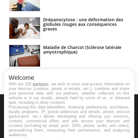
Drépanocytose : une déformation des
globules rouges aux conséquences
graves
Maladie de Charcot (Sclérose latérale
amyotrophique)
Welcome
With our 225
partners
, we wish to store and access information on
your devices (cookies, pixels in emails, etc.), combine and share
your personal data with our partners, whether collected on this
website or in our emails, already held by some of us, or obtained
later, including in other contexts.
Processing this data (identifiers, browsing, preferences, purchases,
loyalty programs, IP, postal addresses and emails, phone, precise
geolocation, etc.) allows developing and offering you services,
content, commercial offers and ads across your devices and
screens (including by email, post, SMS, phone, audio, and video),
Le site santé de référence avec chaque jour toute l'actualité
personalising them, measuring their performance, and analysing
audiences.