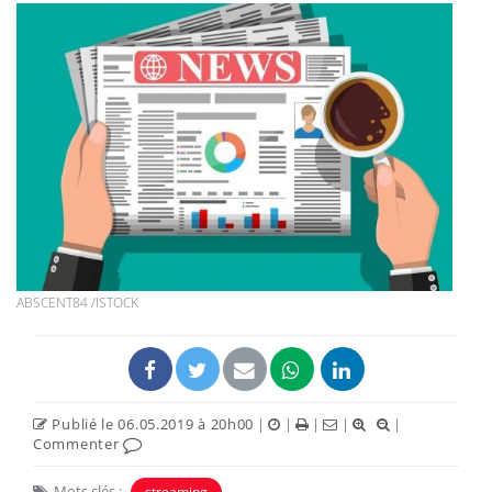
ABSCENT84 /ISTOCK
Publié le 06.05.2019 à 20h00
|
|
|
|
|
Commenter
Mots clés :
streaming