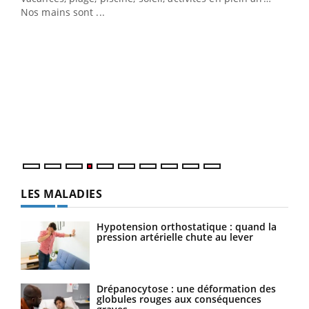
Nos mains sont ...
Dia
You
Le 
pers
ques
LES MALADIES
Hypotension orthostatique : quand la
pression artérielle chute au lever
Drépanocytose : une déformation des
globules rouges aux conséquences