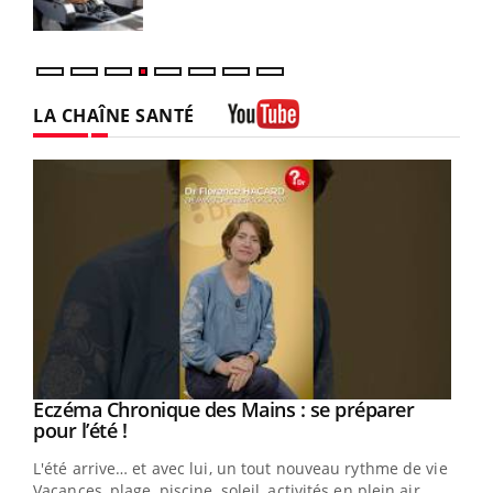
LA CHAÎNE SANTÉ
Youtube
Eczéma Chronique des Mains : se préparer
Youtube
Youtube
pour l’été !
L'été arrive… et avec lui, un tout nouveau rythme de vie !
Vacances, plage, piscine, soleil, activités en plein air…