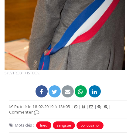
SYLV1ROB1 / ISTOCK.
Publié le 18.02.2019 à 13h05
|
|
|
|
|
Commenter
Mots clés :
Ined
sangsue
policosanol