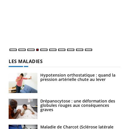
Youtube
Diabète & Ramadan 2026
Un 
Youtube
You
à l
Le Ramadan approche, et, pour de nombreuses
Un é
personnes atteintes de diabète, c'est une période de
mati
questions, de défis, mais ...
numé
LES MALADIES
Hypotension orthostatique : quand la
pression artérielle chute au lever
Drépanocytose : une déformation des
globules rouges aux conséquences
graves
Maladie de Charcot (Sclérose latérale