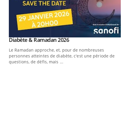
Youtube
Diabète & Ramadan 2026
Youtube
Le Ramadan approche, et, pour de nombreuses
vie !
personnes atteintes de diabète, c'est une période de
…
questions, de défis, mais ...
Un 
You
à l
Un é
mati
numé