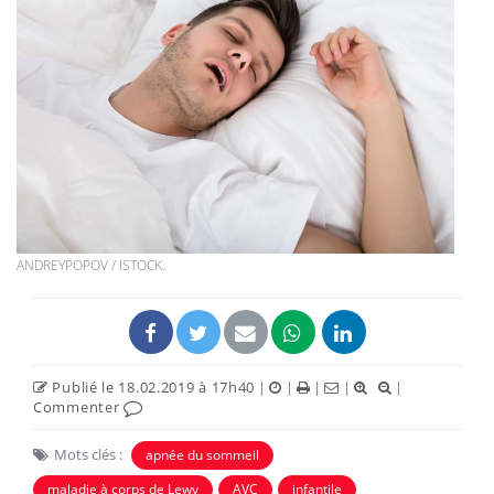
ANDREYPOPOV / ISTOCK.
Publié le 18.02.2019 à 17h40
|
|
|
|
|
Commenter
Mots clés :
apnée du sommeil
maladie à corps de Lewy
AVC
infantile