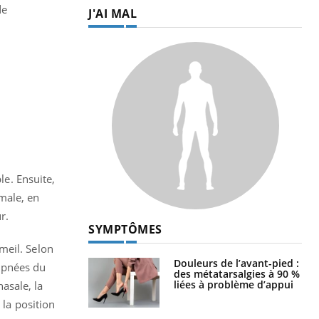
de
J'AI MAL
le. Ensuite,
male, en
r.
SYMPTÔMES
eil. Selon
Douleurs de l’avant-pied :
 apnées du
des métatarsalgies à 90 %
liées à problème d’appui
asale, la
 la position