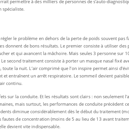
rrait permettre à des milliers de personnes de s'auto-diagnostiq
n spécialiste.
régler le problème en dehors de la perte de poids souvent pas fa
s donnent de bons résultats. Le premier consiste à utiliser des
ucher et qui avancent la mâchoire. Mais seules 3 personne sur 1
. Le second traitement consiste à porter un masque nasal fixé av
, toute la nuit. L’air comprimé que l’on inspire permet ainsi d’évi
nt et entraînent un arrêt respiratoire. Le sommeil devient paisible
air continu.
ts sur la conduite. Et les résultats sont clairs : non seulement l'a
emaines, mais surtout, les performances de conduite précèdent c
idents diminue considérablement dès le début du traitement (mo
 fautes de concentration (moins de 5 au lieu de 13 avant traitem
lle devient vite indispensable.