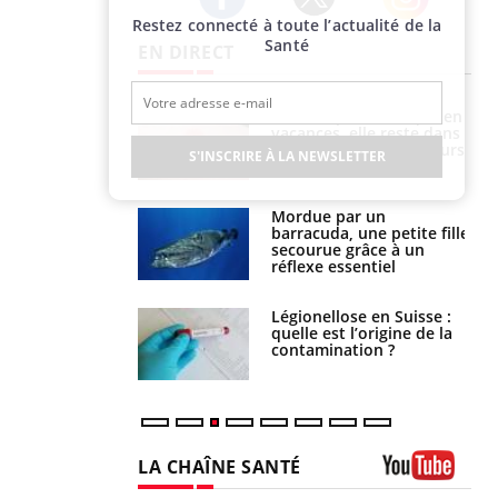
Restez connecté à toute l’actualité de la
Twitter
Facebook
Instagram
Santé
EN DIRECT
i manger moins
Mordue par une tique en
éines pourrait
vacances, elle reste dans
ent être bénéfique
le coma pendant 42 jours
S'INSCRIRE À LA NEWSLETTER
e et chaleur : ce
Mordue par un
la science
barracuda, une petite fille
secourue grâce à un
réflexe essentiel
phone nuit-il à
Légionellose en Suisse :
tissage de la
quelle est l’origine de la
?
contamination ?
LA CHAÎNE SANTÉ
Youtube