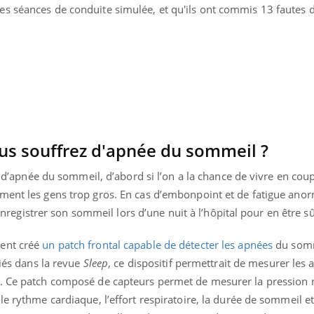
s séances de conduite simulée, et qu'ils ont commis 13 fautes 
us souffrez d'apnée du sommeil ?
re d’apnée du sommeil, d’abord si l’on a la chance de vivre en coup
ment les gens trop gros. En cas d’embonpoint et de fatigue anor
e enregistrer son sommeil lors d’une nuit à l’hôpital pour en être sû
ment créé
un patch frontal capable de détecter les apnées
du somm
liés dans la revue
Sleep
, ce dispositif permettrait de mesurer les
. Ce patch composé de capteurs permet de mesurer la pression n
e rythme cardiaque, l’effort respiratoire, la durée de sommeil et