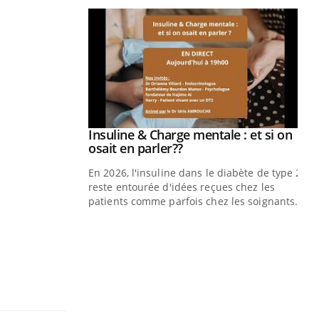
prendre pour
Insuline & Charge mentale : et si on
Youtube
Youtube
osait en parler??
illard mental ou
En 2026, l'insuline dans le diabète de type 2
ptômes de la
reste entourée d'idées reçues chez les
ples ce qui la rend
patients comme parfois chez les soignants.
Ec
You
pré
L'é
ryt
sol
sont