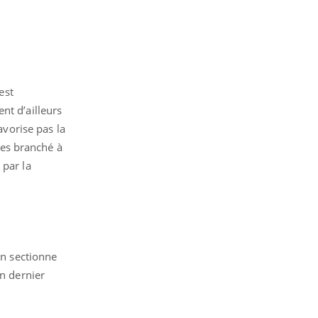
est
nt d’ailleurs
avorise pas la
ées branché à
 par la
On sectionne
en dernier