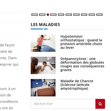
LES MALADIES
Hypotension
orthostatique : quand la
pression artérielle chute
 de façon
au lever
ment de
ents. Dans
Drépanocytose : une
déformation des globules
espirer qui
rouges aux conséquences
graves
Maladie de Charcot
(Sclérose latérale
amyotrophique)
cours à un
tion de
conditions
s ont en