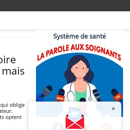
oire
, mais
 qui oblige
ateur.
ts optent
Publicité