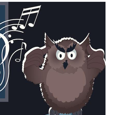
Pourquoi votre ventre
Pourquo
gâche-t-il les premiers
de prot
jours de vos vacances ?
finalem
Fortes chaleurs :
Grossess
pourquoi le risque de
que dit 
noyade grimpe-t-il ?
Le Viagra pourrait-il
Le smart
freiner la propagation du
l'appren
cancer ?
lecture 