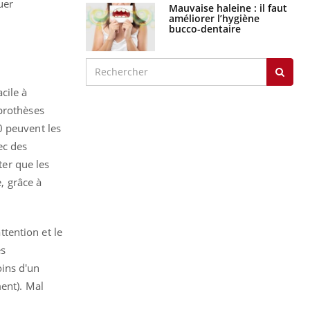
uer
Mauvaise haleine : il faut
améliorer l’hygiène
bucco-dentaire
cile à
 prothèses
0 peuvent les
ec des
ter que les
, grâce à
ttention et le
es
ins d'un
ent). Mal