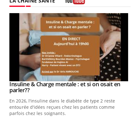
LA CHAÎNE SANTÉ
Youtube
Youtube
Insuline & Charge mentale : et si on osait en
Youtube
Youtube
parler??
En 2026, l'insuline dans le diabète de type 2 reste
entourée d'idées reçues chez les patients comme
parfois chez les soignants.
Ecz
You