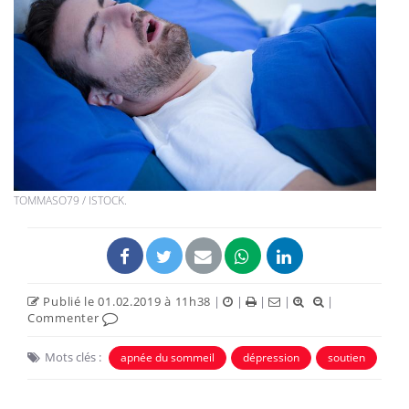
TOMMASO79 / ISTOCK.
Publié le 01.02.2019 à 11h38
|
|
|
|
|
Commenter
Mots clés :
apnée du sommeil
dépression
soutien