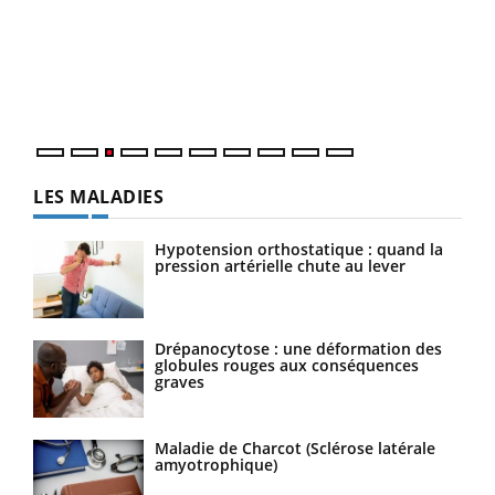
pour
L'ét
Vaca
Nos 
LES MALADIES
Hypotension orthostatique : quand la
pression artérielle chute au lever
Drépanocytose : une déformation des
globules rouges aux conséquences
graves
Maladie de Charcot (Sclérose latérale
amyotrophique)