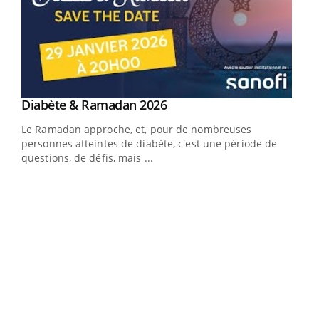
Youtube
Diabète & Ramadan 2026
Youtube
Le Ramadan approche, et, pour de nombreuses
vie !
personnes atteintes de diabète, c'est une période de
…
questions, de défis, mais ...
Un 
You
à l
Un é
mati
numé