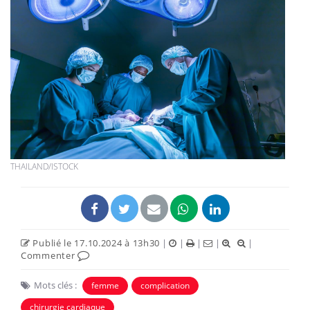
THAILAND/ISTOCK
Publié le 17.10.2024 à 13h30
|
|
|
|
|
Commenter
Mots clés :
femme
complication
chirurgie cardiaque