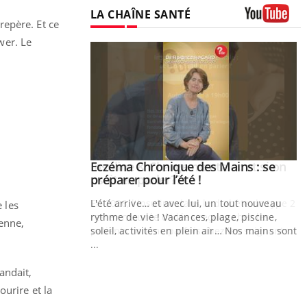
LA CHAÎNE SANTÉ
repère. Et ce
Youtube
wer. Le
ale : et si on
Eczéma Chronique des Mains : se
Youtube
ube
Youtube
préparer pour l’été !
e diabète de type 2
L'été arrive… et avec lui, un tout nouveau
 les
çues chez les
rythme de vie ! Vacances, plage, piscine,
enne,
ez les soignants.
soleil, activités en plein air… Nos mains sont
...
Y
andait,
L
ourire et la
n