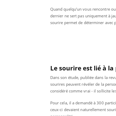
Quand quelqu’un vous rencontre ou vo
dernier ne sert pas uniquement à ja
sourire permet de déterminer avec pr
Eczéma Chronique des Mains :
Care
Youtube
Yout
Le sourire est lié à l
Youtube
expliquer ma maladie
prév
Il y a des sujets qui sont faciles à aborder...
Fatig
Dans son étude, publiée dans la re
d'autres non ! D'un côté, poser des questions
même
sourires peuvent révéler de la pers
sur la maladie d'un proche c'est montrer ...
caren
considéré comme vrai - il sollicite l
...
Pour cela, il a demandé à 300 partic
ceux-ci devaient naturellement souri