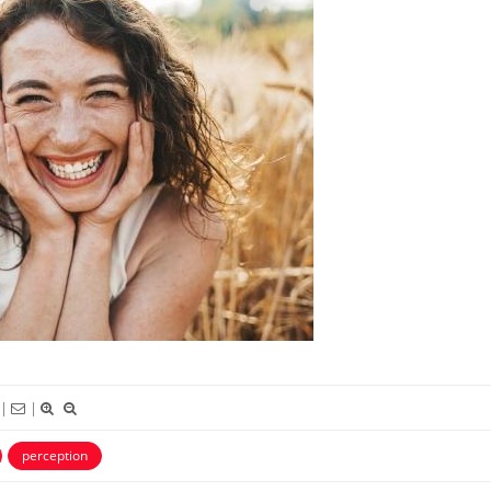
Comment oublier les
Chikung
écrans en vacances ?
West Nil
il dans 
Toujours connectés :
Les méd
comment le travail
protègen
empiète de plus en plus
sur nos soirées
Cancer colorectal : une
Cytoméga
stratégie simple aurait
change d
changé la donne au Pays
charge 
|
|
basque
enceint
perception