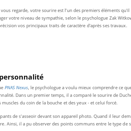
us regarde, votre sourire est l’un des premiers éléments qu'il 
uger votre niveau de sympathie, selon le psychologue Zak Witko
écision vos principaux traits de caractère d'après ses travaux.
nce en fer : comprendre pour
Insuline & Charge ment
ube
Youtube
a personnalité
Youtube
Yout
enir
osait en parler??
ue, irritabilité, brouillard mental ou
En 2026, l'insuline dans l
vue
PNAS Nexus
, le psychologue a voulu mieux comprendre ce que
 alopécie… Les symptômes de la
reste entourée d'idées re
onnalité. Dans un premier temps, il a comparé le sourire de Duch
ce en fer sont multiples ce qui la rend
patients comme parfois ch
es muscles du coin de la bouche et des yeux - et celui forcé.
ipants de s'asseoir devant son appareil photo. Quand il leur dem
re. Ainsi, il a pu observer des points communs entre le type de s