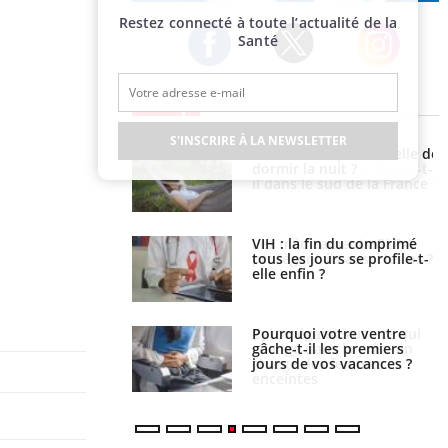
Publicité
Restez connecté à toute l’actualité de la
Santé
Twitter
Facebook
Instagram
EN DIRECT
S'INSCRIRE À LA NEWSLETTER
unya, dengue,
La sieste empêche-t-elle de
e : que se passe-t-
dormir la nuit ?
le sud de la France ?
icaments GLP-1
VIH : la fin du comprimé
t-ils aussi les os ?
tous les jours se profile-t-
elle enfin ?
lovirus : ce qui
Pourquoi votre ventre
ans la prise en
gâche-t-il les premiers
des femmes
jours de vos vacances ?
es