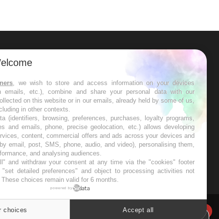
ER
elcome
s les semaines les meilleures
tners
, we wish to store and access information on your devices
in emails, etc.), combine and share your personal data with our
ollected on this website or in our emails, already held by some of us,
ncluding in other contexts.
ta (identifiers, browsing, preferences, purchases, loyalty programs,
es and emails, phone, precise geolocation, etc.) allows developing
ervices, content, commercial offers and ads across your devices and
RE
 by email, post, SMS, phone, audio, and video), personalising them,
rformance, and analysing audiences.
l" and withdraw your consent at any time via the "cookies" footer
"set detailed preferences" and object to processing activities not
. These choices remain valid for 6 months.
powered by
Twitter
r choices
Accept all
Cookies settings