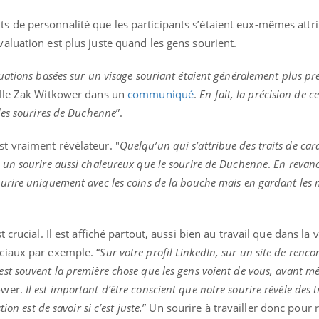
s de personnalité que les participants s’étaient eux-mêmes attr
évaluation est plus juste quand les gens sourient.
luations basées sur un visage souriant étaient généralement plus pr
ille Zak Witkower dans un
communiqué
.
En fait, la précision de 
 des sourires de Duchenne
”.
st vraiment révélateur. "
Quelqu’un qui s’attribue des traits de car
à un sourire aussi chaleureux que le sourire de Duchenne
.
En revanc
ourire uniquement avec les coins de la bouche mais en gardant les 
t crucial. Il est affiché partout, aussi bien au travail que dans la v
ociaux par exemple. “
Sur votre profil LinkedIn, sur un site de renc
est souvent la première chose que les gens voient de vous, avant 
ower.
Il est important d’être conscient que notre sourire révèle des t
tion est de savoir si c’est juste.
” Un sourire à travailler donc pour r