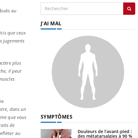
ibués au
J'AI MAL
écis que ceux
ces jugements
actère plus
he, il peut
muscles
ie
ontre, dans un
SYMPTÔMES
même que vous
raits de
Douleurs de l’avant-pied :
efléter au
des métatarsalgies à 90 %