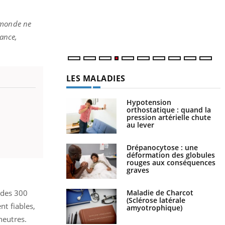
c
m
 monde ne
iance,
LES MALADIES
Hypotension
orthostatique : quand la
pression artérielle chute
au lever
Drépanocytose : une
déformation des globules
rouges aux conséquences
graves
Maladie de Charcot
 des 300
(Sclérose latérale
nt fiables,
amyotrophique)
neutres.