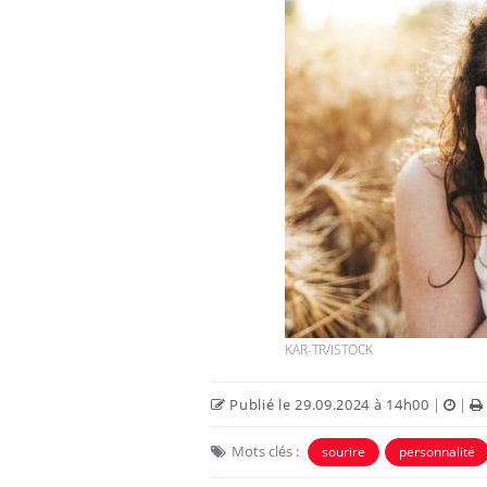
Hantavirus : un cas détecté
chez un touriste en France
Mortalité infantile : un
rapport s’interroge sur son
taux élevé en France
KAR-TR/ISTOCK
Grossesse à risque : ce jus
naturel attire l'attention
des chercheurs
Publié le 29.09.2024 à 14h00
|
|
Mots clés :
sourire
personnalité