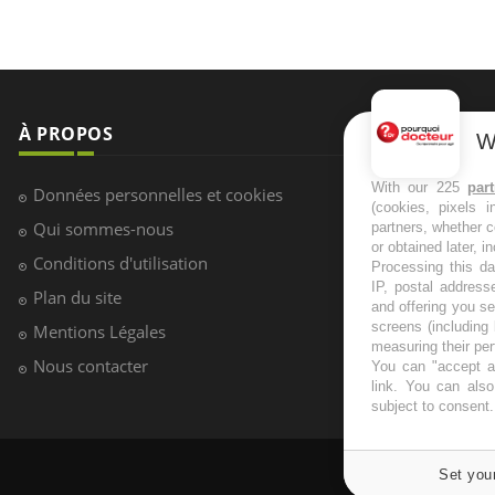
À PROPOS
NEWSLETT
W
Recevez toute
With our 225
par
Données personnelles et cookies
(cookies, pixels 
infos santé
Qui sommes-nous
partners, whether c
or obtained later, i
Conditions d'utilisation
Processing this da
IP, postal address
Plan du site
and offering you s
S'INSCRI
screens (including
Mentions Légales
measuring their pe
Nous contacter
You can "accept al
link
. You can also 
subject to consent
Set you