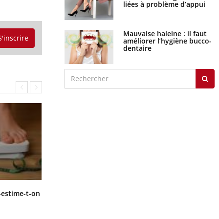
liées à problème d’appui
Mauvaise haleine : il faut
S'inscrire
améliorer l’hygiène bucco-
dentaire
Régimes cétogènes : un risque de
-estime-t-on
cancer de l’intestin grêle