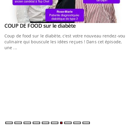
Youtube
a
COUP DE FOOD sur le diabète
Youtube
Coup de food sur le diabète, c'est votre nouveau rendez-vous
culinaire qui bouscule les idées reçues ! Dans cet épisode,
une ...
Q
Yo
"L
tr
di