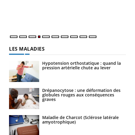
Le 
pers
ques
LES MALADIES
Hypotension orthostatique : quand la
pression artérielle chute au lever
Drépanocytose : une déformation des
globules rouges aux conséquences
graves
Maladie de Charcot (Sclérose latérale
amyotrophique)