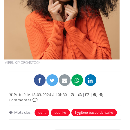
MIREL KIPIORO/ISTOCK
Publié le 18.03.2024 à 10h30
|
|
|
|
|
Commenter
Mots clés :
dent
sourire
hygiène bucco-dentaire