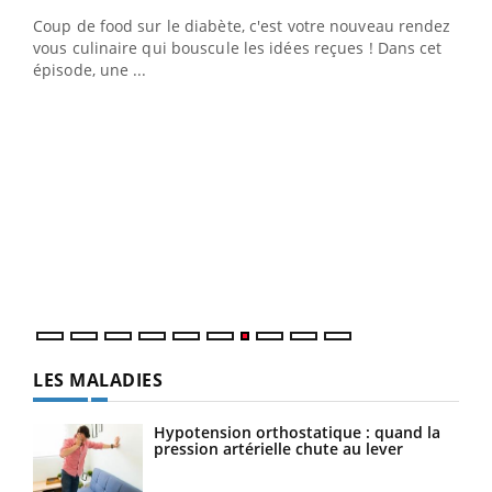
Coup de food sur le diabète, c'est votre nouveau rendez-
vous culinaire qui bouscule les idées reçues ! Dans cet
épisode, une ...
Yout
Quand l’entreprise mise sur le bien être global
Ecz
Youtube
You
(3/3
"Les rendez-vous de la santé et de la qualité de vie au
Dans
travail" de Pourquoi Docteur reçoivent Régis Blugeon,
vous
DRH et directeur ...
quot
LES MALADIES
Hypotension orthostatique : quand la
pression artérielle chute au lever