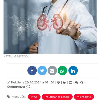
NATALI_MIS/ISTOCK
Publié le 20.10.2024 à 09h00
|
|
|
|
|
Commenter
Mots clés :
PFAS
insuffisance rénale
microbiote