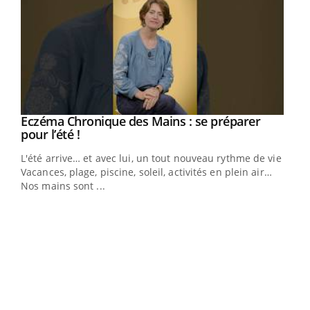
Eczéma Chronique des Mains : se préparer
Youtube
Youtube
pour l’été !
L'été arrive… et avec lui, un tout nouveau rythme de vie !
Vacances, plage, piscine, soleil, activités en plein air…
Nos mains sont ...
Dia
You
Le 
pers
ques