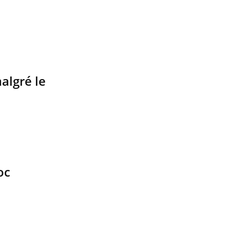
malgré le
oc