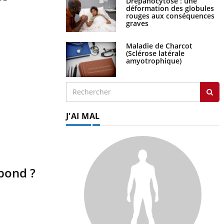
Drépanocytose : une
déformation des globules
rouges aux conséquences
graves
Maladie de Charcot
(Sclérose latérale
amyotrophique)
J'AI MAL
ebond ?