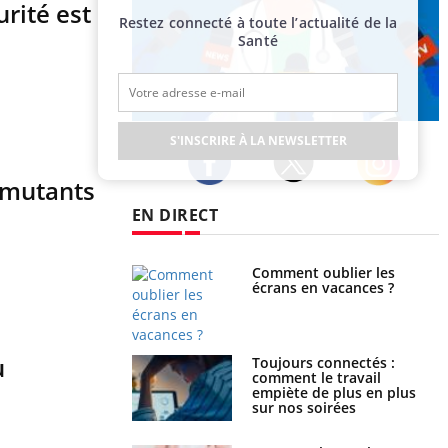
rité est
Restez connecté à toute l’actualité de la
Santé
Publicité
S'INSCRIRE À LA NEWSLETTER
s mutants
Twitter
Facebook
Instagram
EN DIRECT
us : un cas détecté
Comment oublier les
touriste en France
écrans en vacances ?
u
é infantile : un
Toujours connectés :
s’interroge sur son
comment le travail
vé en France
empiète de plus en plus
sur nos soirées