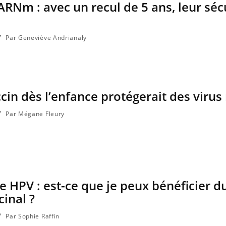
ARNm : avec un recul de 5 ans, leur sécu
Par Geneviève Andrianaly
ccin dès l’enfance protégerait des viru
Par Mégane Fleury
Hantavir
chez un 
e HPV : est-ce que je peux bénéficier d
Mortalit
rapport 
cinal ?
taux éle
Par Sophie Raffin