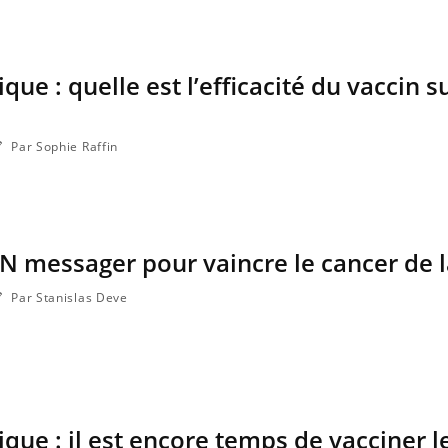
que : quelle est l’efficacité du vaccin su
d l’entreprise mise sur le bien
Eczéma chronique des
ube
Youtube
Youtube
Youtub
 global
quotidien (3/3)
rendez-vous de la santé et de la qualité
Dans cette vidéo, le Dr In
Par Sophie Raffin
e au travail" de Pourquoi Docteur
dermatologue à Paris, vou
vent Régis Blugeon, DRH et directeur ...
comment protéger vos mai
éviter les ...
N messager pour vaincre le cancer de l
Par Stanislas Deve
ique : il est encore temps de vacciner l