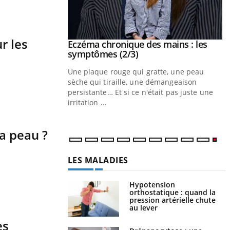
r les
 mains : au
Eczéma chronique des mains : les
Youtube
e
Youtube
symptômes (2/3)
ès Zaraa,
Une plaque rouge qui gratte, une peau
s explique
sèche qui tiraille, une démangeaison
ns au quotidien et
persistante… Et si ce n'était pas juste une
irritation ...
a peau ?
LES MALADIES
Hypotension
orthostatique : quand la
pression artérielle chute
au lever
es