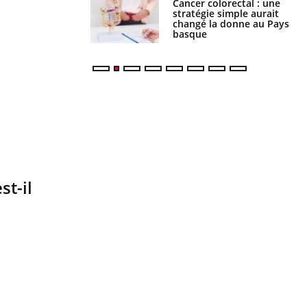
e à risque : ce jus
Cancer colorectal : une
attire l'attention
stratégie simple aurait
rcheurs
changé la donne au Pays
basque
st-il