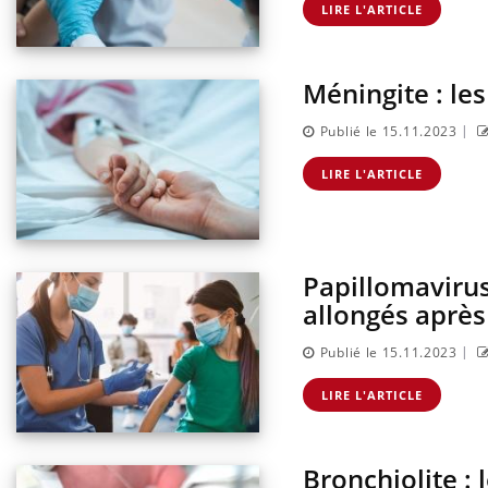
LIRE L'ARTICLE
ins :
Insu
Yout
tube
osai
es à aborder...
En 20
Méningite : le
er des questions
reste
st montrer ...
patie
|
Publié le 15.11.2023
LIRE L'ARTICLE
Papillomavirus
allongés après 
|
Publié le 15.11.2023
LIRE L'ARTICLE
Bronchiolite :