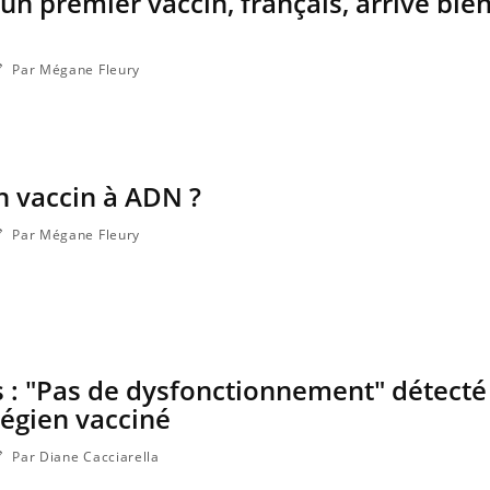
un premier vaccin, français, arrive bie
Par Mégane Fleury
un vaccin à ADN ?
Par Mégane Fleury
 : "Pas de dysfonctionnement" détecté 
légien vacciné
Par Diane Cacciarella