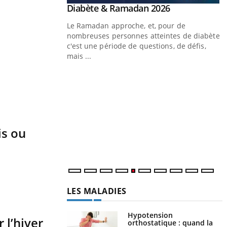
Youtube
 Mains : se
Diabète & Ramadan 2026
Youtube
outube
Le Ramadan approche, et, pour de
 un tout nouveau
nombreuses personnes atteintes de diabète,
plage, piscine,
c'est une période de questions, de défis,
 air… Nos mains sont
mais ...
Y
f
U
i
is ou
l
p
LES MALADIES
Hypotension
 l’hiver
orthostatique : quand la