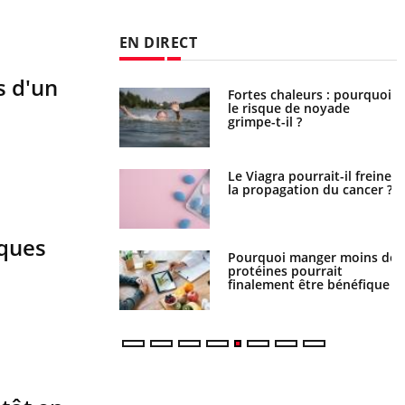
EN DIRECT
s d'un
e empêche-t-elle de
Fortes chaleurs : pourquoi
a nuit ?
le risque de noyade
grimpe-t-il ?
 fin du comprimé
Le Viagra pourrait-il freiner
 jours se profile-t-
la propagation du cancer ?
n ?
sques
i votre ventre
Pourquoi manger moins de
il les premiers
protéines pourrait
 vos vacances ?
finalement être bénéfique