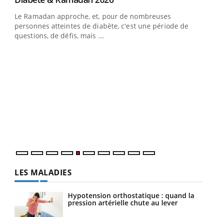
Youtube
à la médecine préventive
Le Ramadan approche, et, pour de nombreuses
Un établissement lié à un groupe mutualiste innove en
personnes atteintes de diabète, c'est une période de
matière de bilan de santé : l'utilisation d'un « jumeau
questions, de défis, mais ...
numérique » permet ...
COU
You
Coup
vous
épis
LES MALADIES
Hypotension orthostatique : quand la
pression artérielle chute au lever