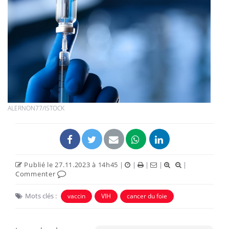
ALERNON77/ISTOCK
Publié le 27.11.2023 à 14h45
|
|
|
|
|
Commenter
Mots clés :
vaccin
VIH
cancer du foie