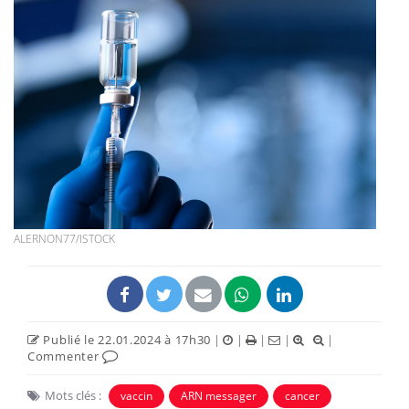
ALERNON77/ISTOCK
Publié le 22.01.2024 à 17h30
|
|
|
|
|
Commenter
Mots clés :
vaccin
ARN messager
cancer