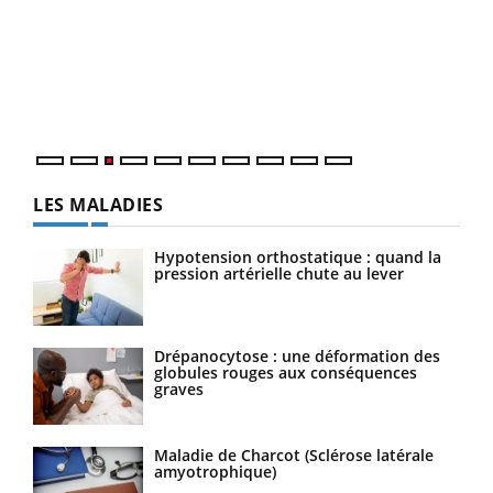
pour
L'ét
Vaca
Nos 
LES MALADIES
Hypotension orthostatique : quand la
pression artérielle chute au lever
Drépanocytose : une déformation des
globules rouges aux conséquences
graves
Maladie de Charcot (Sclérose latérale
amyotrophique)