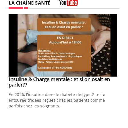
LA CHAÎNE SANTÉ
Youtube
Youtube
Insuline & Charge mentale : et si on osait en
Youtube
Youtube
parler??
En 2026, l'insuline dans le diabète de type 2 reste
entourée d'idées reçues chez les patients comme
parfois chez les soignants.
Ecz
You