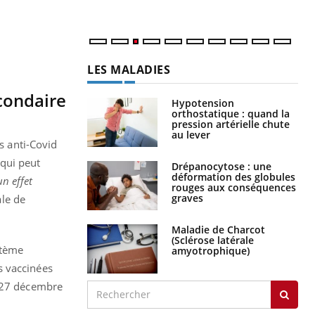
LES MALADIES
condaire
Hypotension
orthostatique : quand la
pression artérielle chute
au lever
s anti-Covid
qui peut
Drépanocytose : une
déformation des globules
un effet
rouges aux conséquences
graves
ale de
Maladie de Charcot
(Sclérose latérale
stème
amyotrophique)
s vaccinées
e 27 décembre