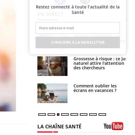
Restez connecté à toute l’actualité de la
Twitter
Facebook
Instagram
Santé
EN DIRECT
Mortalité infantile : un
Toujours connectés :
rapport s’interroge sur
comment le travail
son taux élevé en France
empiète de plus en plus
S'INSCRIRE À LA NEWSLETTER
sur nos soirées
Grossesse à risque : ce jus
Cancer colorectal : une
naturel attire l'attention
stratégie simple aurait
des chercheurs
changé la donne au Pays
basque
Comment oublier les
Chikungunya, dengue,
écrans en vacances ?
West Nile : que se passe-
t-il dans le sud de la
France ?
LA CHAÎNE SANTÉ
Youtube