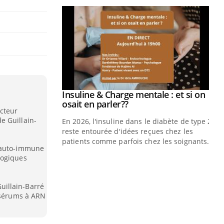
Insuline & Charge mentale : et si on
Youtube
Youtube
osait en parler??
ecteur
e Guillain-
En 2026, l'insuline dans le diabète de type 2
reste entourée d'idées reçues chez les
patients comme parfois chez les soignants.
e auto-immune
logiques
Eczéma Chronique des Mains : se
Di
Youtube
You
Youtube
préparer pour l’été !
Le 
illain-Barré
L'été arrive… et avec lui, un tout nouveau
nom
s sérums à ARN
rythme de vie ! Vacances, plage, piscine,
dia
soleil, activités en plein air… Nos mains
défi
sont ...