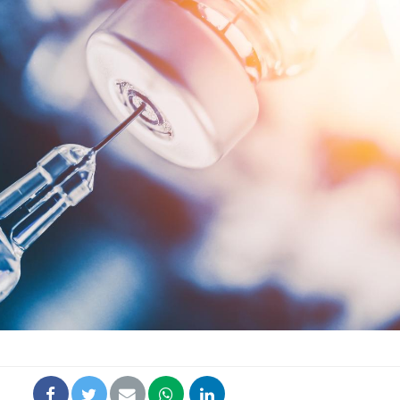
Syndrome métabolique :
quels sont les meilleurs
exercices physiques ?
Comment éviter une otite
pendant les vacances ?
Hantavirus : un cas
détecté chez un touriste
en France