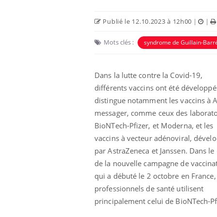
Publié le 12.10.2023 à 12h00
|
|
Mots clés :
syndrome de Guillain-Barr
Dans la lutte contre la Covid-19,
différents vaccins ont été développé
Eczéma Chronique des Mains :
Car
Youtube
You
Youtube
expliquer ma maladie
pré
distingue notamment les vaccins à 
messager, comme ceux des laborato
Il y a des sujets qui sont faciles à aborder...
Fati
BioNTech-Pfizer, et Moderna, et les
d'autres non ! D'un côté, poser des
mêm
questions sur la maladie d'un proche c'est
care
vaccins à vecteur adénoviral, dével
montrer ...
...
par AstraZeneca et Janssen. Dans le
de la nouvelle campagne de vaccinat
qui a débuté le 2 octobre en France,
professionnels de santé utilisent
principalement celui de BioNTech-Pf