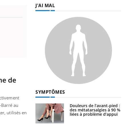
J'AI MAL
me de
SYMPTÔMES
ectivement
n-Barré au
Douleurs de l’avant-pied :
des métatarsalgies à 90 %
r, utilisés en
liées à problème d’appui