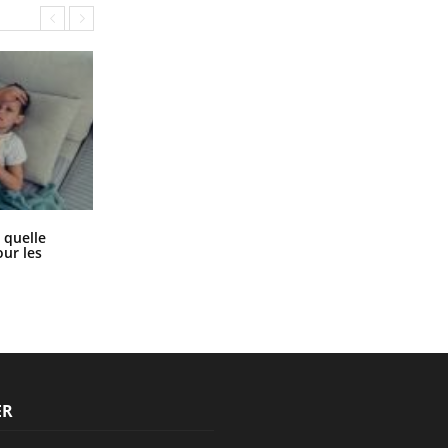
Syndrome métabolique : quels sont
 quelle
les meilleurs exercices physiques ?
ur les
ER