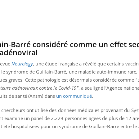
ain-Barré considéré comme un effet se
 adénoviral
 revue
Neurology
, une étude française a révélé que certains vaccin
 le syndrome de Guillain-Barré, une maladie auto-immune rare, 
ues graves. Cette pathologie est désormais considérée comme
"
cteurs adénoviraux contre le Covid-19"
, a souligné l’Agence nation
uits de santé (Ansm) dans
un communiqué
.
es chercheurs ont utilisé des données médicales provenant du Sy
ont examiné un panel de 2.229 personnes âgées de plus de 12 an
nt été hospitalisées pour un syndrome de Guillain-Barré entre l