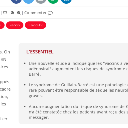
|
|
|
Commenter
é
vaccin
Covid-19
L'ESSENTIEL
s. On
ence en fer : comprendre pour
tube
Youtube
venir
ARN
Une nouvelle étude a indiqué que les "vaccins à v
ires
adénoviral" augmentent les risques de syndrome d
gue, irritabilité, brouillard mental ou
Barré.
e alopécie… Les symptômes de la
nce en fer sont multiples ce qui la rend
oppés
Le syndrome de Guillain-Barré est une pathologi
 cadre
rare pouvant être responsable de séquelles neuro
graves.
ion,
 les
Aucune augmentation du risque de syndrome de Gu
n’a été constatée chez les patients ayant reçu de
messager.
izer.