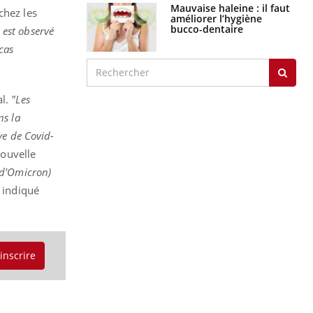
Mauvaise haleine : il faut
chez les
améliorer l’hygiène
bucco-dentaire
l est observé
 cas
al.
"Les
ns la
ve de Covid-
nouvelle
 d'Omicron)
i indiqué
'inscrire