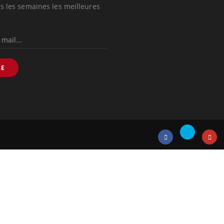
s les semaines les meilleures
RE
Twitter
Facebook
Instagr