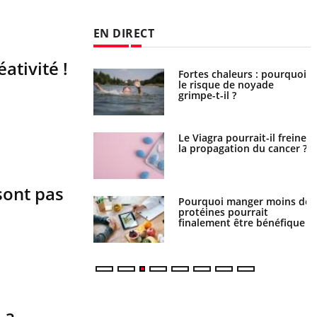
EN DIRECT
ativité !
Fortes chaleurs : pourquoi
Grossesse et chaleur : ce
le risque de noyade
que dit la science
grimpe-t-il ?
Le Viagra pourrait-il freiner
Le smartphone nuit-il à
la propagation du cancer ?
l'apprentissage de la
lecture ?
sont pas
Pourquoi manger moins de
Mordue par une tique en
protéines pourrait
vacances, elle reste dans le
finalement être bénéfique
coma pendant 42 jours