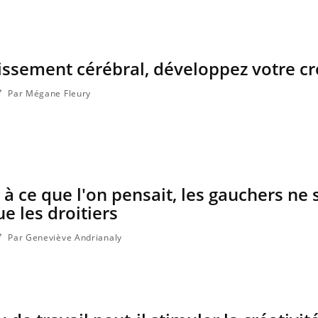
lissement cérébral, développez votre cré
La sieste empêche-t-elle de
dormir la nuit ?
Par Mégane Fleury
VIH : la fin du comprimé
tous les jours se profile-t-
elle enfin ?
à ce que l'on pensait, les gauchers ne 
Pourquoi votre ventre
ue les droitiers
gâche-t-il les premiers
jours de vos vacances ?
Par Geneviève Andrianaly