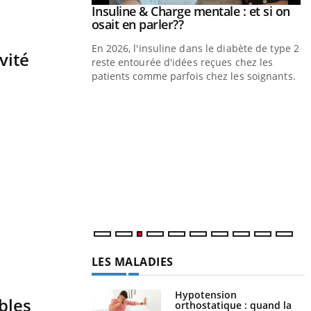
Insuline & Charge mentale : et si on
Youtube
Youtube
osait en parler??
En 2026, l'insuline dans le diabète de type 2
vité
reste entourée d'idées reçues chez les
patients comme parfois chez les soignants.
Eczéma Chronique des Mains : se
Youtube
Y
Youtube
préparer pour l’été !
L
L'été arrive… et avec lui, un tout nouveau
n
rythme de vie ! Vacances, plage, piscine,
c
soleil, activités en plein air… Nos mains sont
m
...
LES MALADIES
Hypotension
bles
orthostatique : quand la