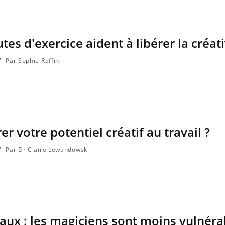
nce en fer : comprendre pour
ube
Youtube
enir
ue, irritabilité, brouillard mental ou
es d'exercice aident à libérer la créati
 alopécie… Les symptômes de la
ce en fer sont multiples ce qui la rend
Par Sophie Raffin
 votre potentiel créatif au travail ?
Par Dr Claire Lewandowski
ux : les magiciens sont moins vulnéra