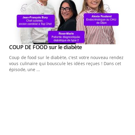
Youtube
cès
COUP DE FOOD sur le diabète
Youtube
Coup de food sur le diabète, c'est votre nouveau rendez-
 en
vous culinaire qui bouscule les idées reçues ! Dans cet
u
épisode, une ...
Qua
You
"Les
trav
DRH 