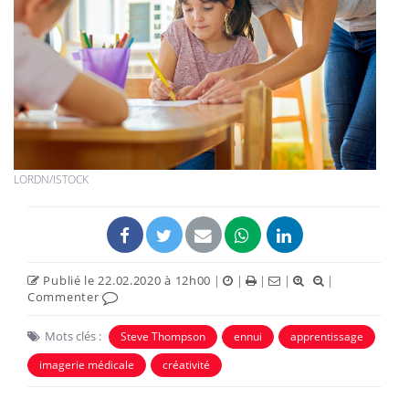
LORDN/ISTOCK
Publié le 22.02.2020 à 12h00
|
|
|
|
|
Commenter
Mots clés :
Steve Thompson
ennui
apprentissage
imagerie médicale
créativité