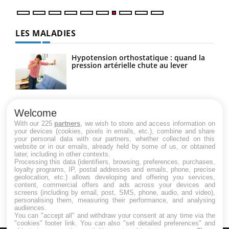
LES MALADIES
Hypotension orthostatique : quand la
pression artérielle chute au lever
Drépanocytose : une déformation des
globules rouges aux conséquences
Welcome
graves
With our 225
partners
, we wish to store and access information on
your devices (cookies, pixels in emails, etc.), combine and share
your personal data with our partners, whether collected on this
website or in our emails, already held by some of us, or obtained
Maladie de Charcot (Sclérose latérale
later, including in other contexts.
amyotrophique)
Processing this data (identifiers, browsing, preferences, purchases,
loyalty programs, IP, postal addresses and emails, phone, precise
geolocation, etc.) allows developing and offering you services,
content, commercial offers and ads across your devices and
screens (including by email, post, SMS, phone, audio, and video),
personalising them, measuring their performance, and analysing
audiences.
You can "accept all" and withdraw your consent at any time via the
"cookies" footer link
. You can also "set detailed preferences" and