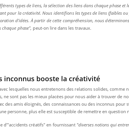
Cytomégalovirus : ce qui
Pourquo
érents types de liens, la sélection des liens dans chaque phase et l
change dans la prise en
gâche-t-
 pour la créativité. Nous identifions les types de liens (faibles ou 
charge des femmes
jours de
enceintes
aboration d'idées. À partir de cette compréhension, nous déterminons 
ns chaque phase",
peut-on lire dans les travaux.
 inconnus booste la créativité
 avec lesquelles nous entretenons des relations solides, comme n
, ne sont pas les mieux placées pour nous aider à trouver de no
r avec des amis éloignés, des connaissances ou des inconnus pour 
ne personne, plus elle est susceptible de remettre en question n
e d'"accidents créatifs" en fournissant
"diverses notions qui entren