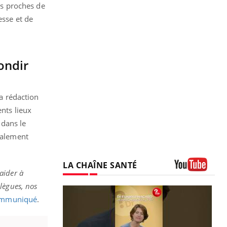
pas proches de
esse et de
ondir
la rédaction
ents lieux
 dans le
inalement
LA CHAÎNE SANTÉ
aider à
Youtube
lègues, nos
ommuniqué
.