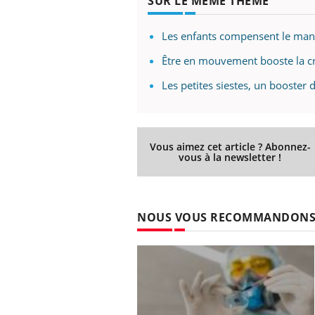
SUR LE MÊME THÈME
Les enfants compensent le manq
Être en mouvement booste la cr
 Mains :
Carence en fer : comprendre pour
Ins
Youtube
You
Youtube
Youtube
prévenir
osa
Les petites siestes, un booster d
aciles à aborder...
Fatigue, irritabilité, brouillard mental ou
En 2
poser des
même alopécie… Les symptômes de la
rest
'un proche c'est
carence en fer sont multiples ce qui la rend
pat
Vous aimez cet article ? Abonnez-
...
vous à la newsletter !
NOUS VOUS RECOMMANDON