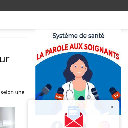
our
, selon une
Publicité