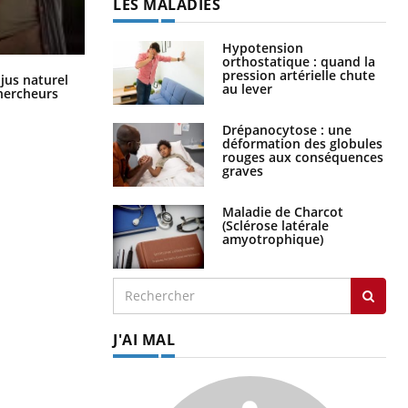
LES MALADIES
Hypotension
orthostatique : quand la
pression artérielle chute
Comment oublier les écrans en
 jus naturel
au lever
vacances ?
chercheurs
Drépanocytose : une
déformation des globules
rouges aux conséquences
graves
Maladie de Charcot
(Sclérose latérale
amyotrophique)
J'AI MAL