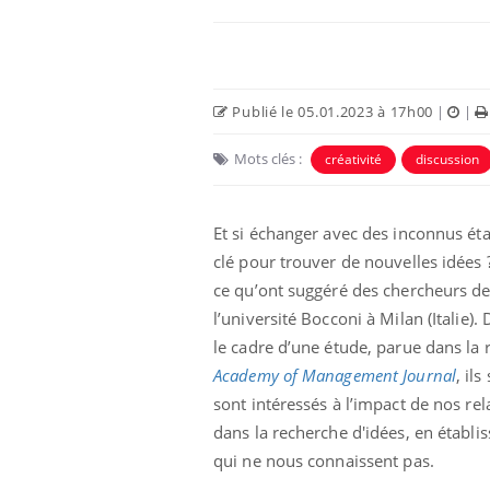
Publié le 05.01.2023 à 17h00
|
|
Mots clés :
créativité
discussion
Et si échanger avec des inconnus étai
clé pour trouver de nouvelles idées ?
ce qu’ont suggéré des chercheurs d
us : un cas
Comment oublier les
l’université Bocconi à Milan (Italie).
chez un touriste
écrans en vacances ?
e
le cadre d’une étude, parue dans la 
Academy of Management Journal
, ils
sont intéressés à l’impact de nos rel
 infantile : un
Toujours connectés :
s’interroge sur
comment le travail
dans la recherche d'idées, en établi
 élevé en France
empiète de plus en plus
qui ne nous connaissent pas.
sur nos soirées