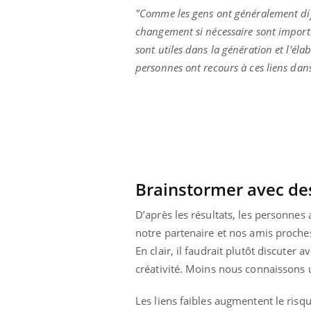
 à risque : ce jus
Cancer colorectal : une
"Comme les gens ont généralement diff
ttire l'attention
stratégie simple aurait
changement si nécessaire sont important
cheurs
changé la donne au Pays
basque
sont utiles dans la génération et l'él
personnes ont recours à ces liens da
Brainstormer avec des
D’après les résultats, les personnes
notre partenaire et nos amis proches
En clair, il faudrait plutôt discute
créativité. Moins nous connaissons u
Les liens faibles augmentent le risqu