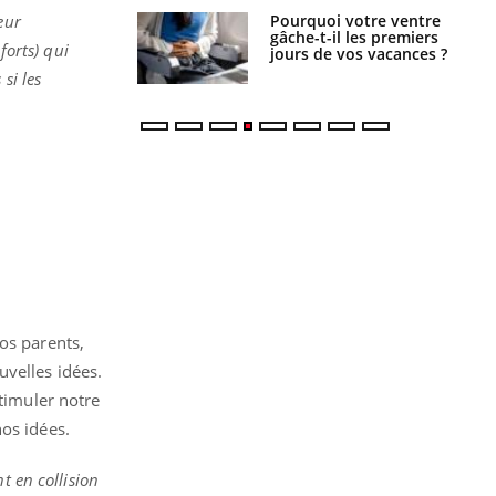
i votre ventre
Pourquoi manger moins
eur
il les premiers
de protéines pourrait
forts) qui
 vos vacances ?
finalement être bénéfique
si les
os parents,
uvelles idées.
stimuler notre
os idées.
t en collision