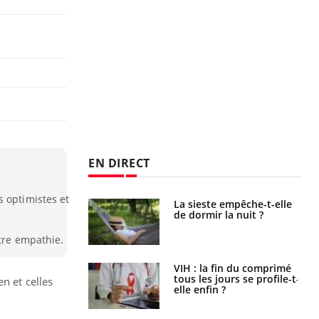
EN DIRECT
s optimistes et
e empêche-t-elle
Fortes chaleurs :
r la nuit ?
pourquoi le risque de
noyade grimpe-t-il ?
otre empathie.
 fin du comprimé
Le Viagra pourrait-il
 jours se profile-t-
freiner la propagation du
n et celles
n ?
cancer ?