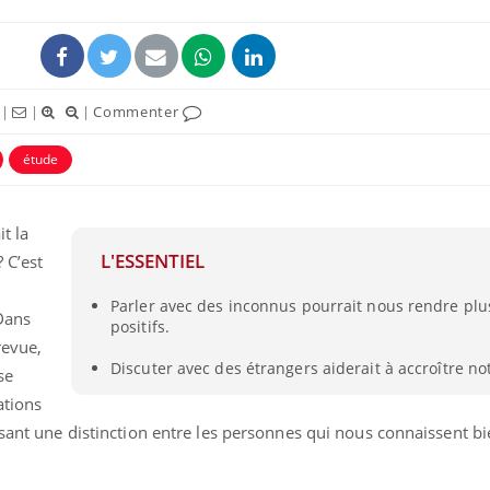
|
|
|
Commenter
étude
t la
L'ESSENTIEL
 C’est
e
Parler avec des inconnus pourrait nous rendre plu
Chikungunya, dengue,
La siest
 Dans
positifs.
West Nile : que se passe-
de dormi
t-il dans le sud de la
revue,
France ?
Discuter avec des étrangers aiderait à accroître n
 se
ations
Les médicaments GLP-1
VIH : la
protègent-ils aussi les os
tous les
ssant une distinction entre les personnes qui nous connaissent bie
?
elle enfi