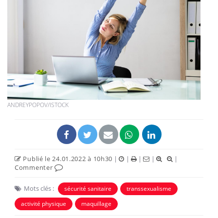
ANDREYPOPOV/ISTOCK
Publié le 24.01.2022 à 10h30
|
|
|
|
|
Commenter
Mots clés :
sécurité sanitaire
transsexualisme
activité physique
maquillage