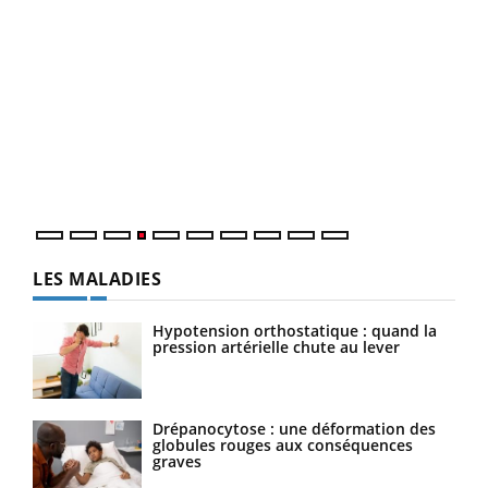
Dia
You
Le 
pers
ques
LES MALADIES
Hypotension orthostatique : quand la
pression artérielle chute au lever
Drépanocytose : une déformation des
globules rouges aux conséquences
graves