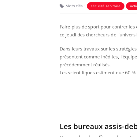
Mots clés :
sécurité sanitaire
acti
Faire plus de sport pour contrer les 
ce jeudi des chercheurs de l’univers
Dans leurs travaux sur les stratégie
présentent comme inédites, l’équipe 
précédemment réalisés.
Les scientifiques estiment que 60 % 
 à risque : ce jus
Cancer colorectal : une
ttire l'attention
stratégie simple aurait
cheurs
changé la donne au Pays
basque
 oublier les
Chikungunya, dengue,
n vacances ?
West Nile : que se passe-
Les bureaux assis-deb
t-il dans le sud de la
France ?