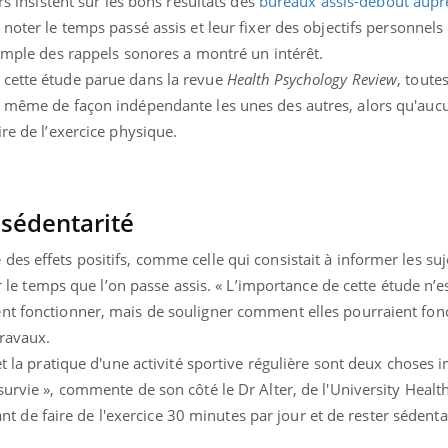
rs insistent sur les bons résultats des
bureaux assis-debout aupr
VIH : la fin du comprimé
oter le temps passé assis et leur fixer des objectifs personnels
tous les jours se profile-t-
elle enfin ?
xemple des rappels sonores a montré un intérêt.
 cette étude parue dans la revue
Health Psychology Review
, toute
, même de façon indépendante les unes des autres, alors qu'auc
re de l’exercice physique.
e sédentarité
es effets positifs, comme celle qui consistait à informer les suj
ter le temps que l’on passe assis. « L’importance de cette étude n’e
nt fonctionner, mais de souligner comment elles pourraient fonc
travaux.
et la pratique d'une activité sportive régulière sont deux choses
survie », commente de son côté le Dr Alter, de l'University Heal
isant de faire de l'exercice 30 minutes par jour et de rester séden