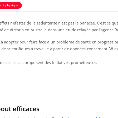
vité physique
effets néfastes de la sédentarité n'est pas la panacée. C'est ce qu
ité de Victoria en Australie dans une étude relayée par l'agence 
s à adopter pour faire face à un problème de santé en progression
de scientifiques a travaillé à partir de données concernant 38 es
de ces essais proposent des initiatives prometteuses.
Cytomégalovirus : ce qui
change dans la prise en
charge des femmes
enceintes
La sieste empêche-t-elle
de dormir la nuit ?
out efficaces