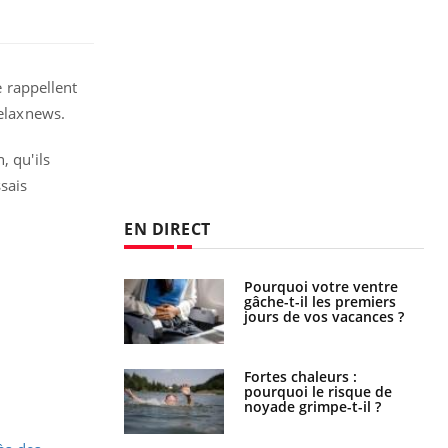
e rappellent
Relaxnews.
, qu'ils
sais
EN DIRECT
Pourquoi votre ventre
Pourquoi manger moins
gâche-t-il les premiers
de protéines pourrait
jours de vos vacances ?
finalement être bénéfique
Fortes chaleurs :
Grossesse et chaleur : ce
pourquoi le risque de
que dit la science
noyade grimpe-t-il ?