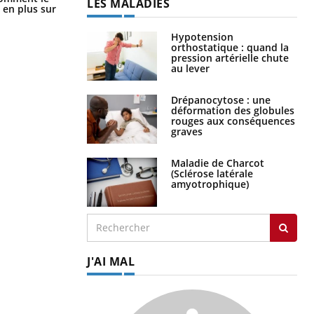
LES MALADIES
simple aurait changé la donne au
 en plus sur
Pays basque
Hypotension
orthostatique : quand la
pression artérielle chute
au lever
Drépanocytose : une
déformation des globules
rouges aux conséquences
graves
Maladie de Charcot
(Sclérose latérale
amyotrophique)
J'AI MAL