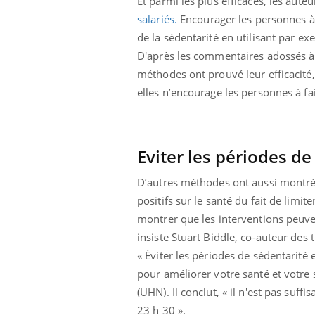
Et parmi les plus efficaces, les auteu
 connectés :
Les médicaments GLP-1
salariés.
Encourager les personnes à n
le travail
protègent-ils aussi les os
de plus en plus
?
de la sédentarité en utilisant par e
soirées
D'après les commentaires adossés à
méthodes ont prouvé leur efficacité
elles n’encourage les personnes à fai
Eviter les périodes d
D’autres méthodes ont aussi montré d
positifs sur le santé du fait de limi
montrer que les interventions peuve
insiste Stuart Biddle, co-auteur des 
« Éviter les périodes de sédentarité 
pour améliorer votre santé et votre 
(UHN). Il conclut, « il n'est pas suff
23 h 30 ».