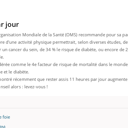
r jour
'Organisation Mondiale de la Santé (OMS) recommande pour sa par
ère d'une activité physique permettrait, selon diverses études, d
 un cancer du sein, de 34 % le risque de diabète, ou encore de 2
le.
idérée comme le 4e facteur de risque de mortalité dans le monde
e et le diabète.
montré récemment que rester assis 11 heures par jour augmente
seil alors : levez-vous !
e foie
été