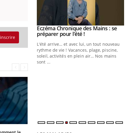
Eczéma Chronique des Mains : se
Youtube
Youtube
préparer pour l’été !
'inscrire
L'été arrive… et avec lui, un tout nouveau
rythme de vie ! Vacances, plage, piscine,
soleil, activités en plein air… Nos mains
sont ...
Youtube
Diabète & Ramadan 2026
Un
Youtube
You
fac
Le Ramadan approche, et, pour de
pr
nombreuses personnes atteintes de
Un 
diabète, c'est une période de questions, de
mut
défis, mais ...
san
num
Cancer colorectal : une stratégie
comment le