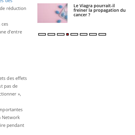
ès des
Le Viagra pourrait-il
Le smartphone nuit-il à
 de réduction
freiner la propagation du
l'apprentissage de la
cancer ?
lecture ?
s ces
une d'entre
ets des effets
st pas de
tionner »,
 importantes
th Network
taire pendant