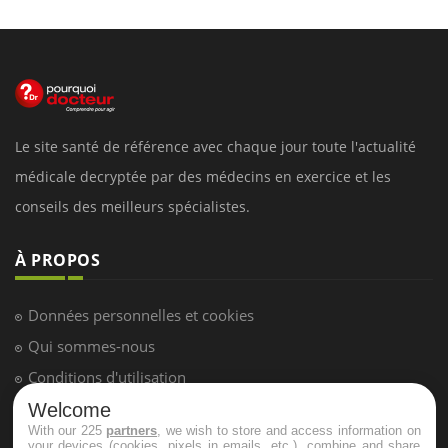
Le site santé de référence avec chaque jour toute l'actualité
médicale decryptée par des médecins en exercice et les
conseils des meilleurs spécialistes.
À PROPOS
Données personnelles et cookies
Qui sommes-nous
Conditions d'utilisation
Plan du site
Welcome
With our 225
partners
, we wish to store and access information on
Mentions Légales
your devices (cookies, pixels in emails, etc.), combine and share