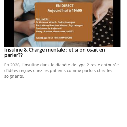
Insuline & Charge mentale : et si on osait en
Eczéma Chronique des Mains : se préparer pour
Youtube
Youtube
Youtube
Youtube
parler??
l’été !
En 2026, l'insuline dans le diabète de type 2 reste entourée
L'été arrive… et avec lui, un tout nouveau rythme de vie !
d'idées reçues chez les patients comme parfois chez les
Vacances, plage, piscine, soleil, activités en plein air… Nos
soignants.
mains sont ...
D
Yo
L
at
dé