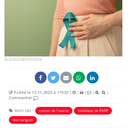
BLACKSALMON/ISTOCK
Publié le 12.11.2025 à 17h25
|
|
|
|
|
Commenter
Mots clés :
cancer de l'ovaire
Inhibiteur de PARP
test sanguin