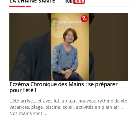
LA CHAÎNE SANTÉ
Youtube
Eczéma Chronique des Mains : se préparer
Youtube
Youtube
pour l’été !
L'été arrive… et avec lui, un tout nouveau rythme de vie !
Vacances, plage, piscine, soleil, activités en plein air…
Nos mains sont ...
Dia
You