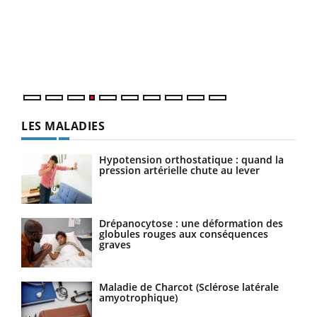
Le 
pers
ques
LES MALADIES
Hypotension orthostatique : quand la
pression artérielle chute au lever
Drépanocytose : une déformation des
globules rouges aux conséquences
graves
Maladie de Charcot (Sclérose latérale
amyotrophique)