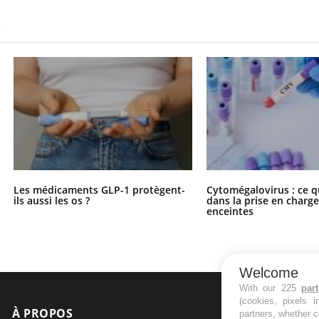
S
Les médicaments GLP-1 protègent-
Cytomégalovirus : ce q
ils aussi les os ?
dans la prise en char
enceintes
Welcome
With our 225
par
(cookies, pixels 
À PROPOS
NEWSLETT
partners, whether c