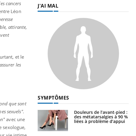
les cancers
J'AI MAL
entre Léon
heresse
le, attirante,
uvent
rtant, et le
assurer les
SYMPTÔMES
 fond que sont
nes sexuels".
Douleurs de l’avant-pied :
des métatarsalgies à 90 %
on"
avec une
liées à problème d’appui
e sexologue,
eur vie intime