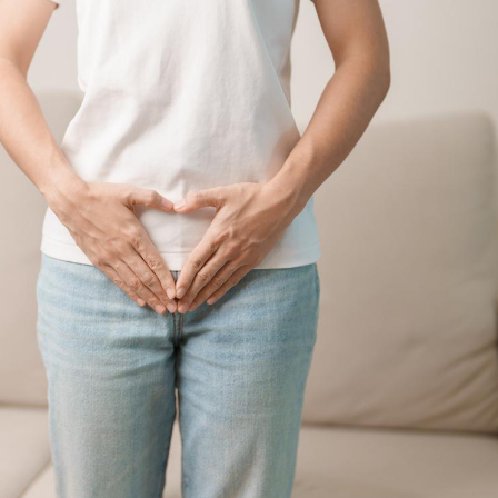
Fortes chaleurs :
Grossess
pourquoi le risque de
que dit 
noyade grimpe-t-il ?
Le Viagra pourrait-il
Le smart
freiner la propagation du
l'appren
cancer ?
lecture 
Pourquoi manger moins
Mordue 
de protéines pourrait
vacances
finalement être bénéfique
le coma