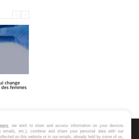
La sieste empêche-t-elle de dormir
ui change
la nuit ?
ge des femmes
tners
, we wish to store and access information on your devices
in emails, etc.), combine and share your personal data with our
ER
ollected on this website or in our emails, already held by some of us,