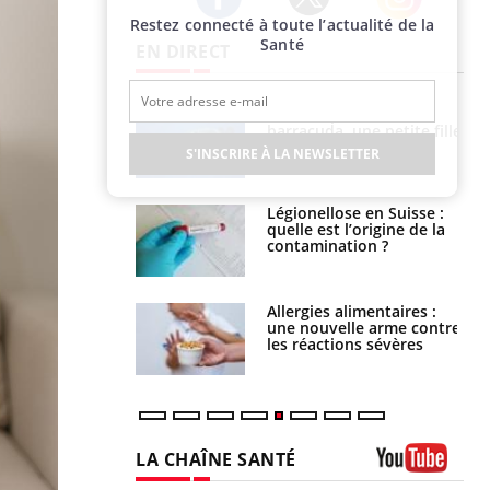
Restez connecté à toute l’actualité de la
Twitter
Facebook
Instagram
Santé
EN DIRECT
e et chaleur : ce
Mordue par un
la science
barracuda, une petite fille
secourue grâce à un
S'INSCRIRE À LA NEWSLETTER
réflexe essentiel
phone nuit-il à
Légionellose en Suisse :
tissage de la
quelle est l’origine de la
?
contamination ?
par une tique en
Allergies alimentaires :
, elle reste dans
une nouvelle arme contre
 pendant 42 jours
les réactions sévères
LA CHAÎNE SANTÉ
Youtube