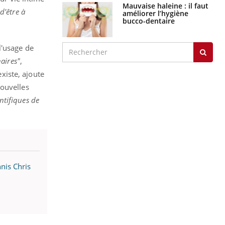
Mauvaise haleine : il faut
d'être à
améliorer l’hygiène
bucco-dentaire
l'usage de
naires"
,
 existe, ajoute
nouvelles
ntifiques de
nis Chris