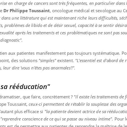
ise en charge de cancers sont très fréquentes, en particulier dans 
le
Dr Philippe Toussaint
, oncologue médical et sexologue au C
t dans une littérature qui est maintenant riche leurs difficultés, séc
 problèmes de libido et de désir sexuel, capacité à se sentir désirab
exualité après les traitements et ces problématiques ne sont pas so
iagnostic".
utien aux patientes manifestement pas toujours systématique. Pou
point, des solutions
"simples"
existent.
"L'essentiel est d'abord de r
, leur dire 'vous n'êtes pas anormales'!".
 sa rééducation"
dramatiser, que faire, concrètement ?
"Il existe les traitements de
ppe Toussaint,
ceux-ci permettent de rétablir la souplesse des orga
d'autant plus efficace si
"la patiente devient actrice de sa rééducati
e
"reprendre conscience de ce qui se passe au niveau intime".
Pour l
ants est de permettre aux patientes de reprendre la maîtrise de l