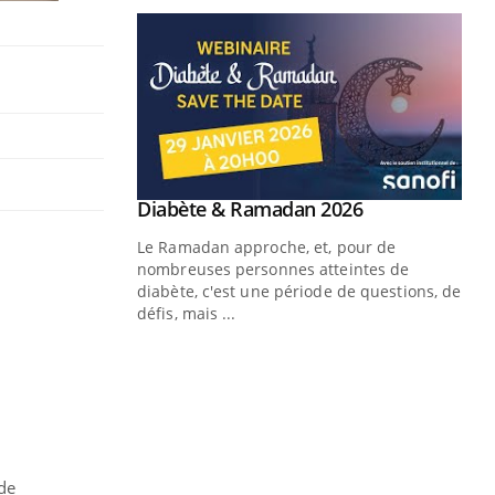
Youtube
 Mains : se
Diabète & Ramadan 2026
Youtube
outube
Le Ramadan approche, et, pour de
 un tout nouveau
nombreuses personnes atteintes de
plage, piscine,
diabète, c'est une période de questions, de
 air… Nos mains
défis, mais ...
Un
You
fac
pr
Un 
mut
san
de