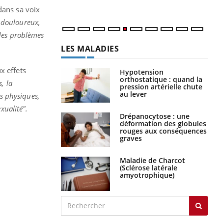
num
dans sa voix
t douloureux,
 des problèmes
LES MALADIES
x effets
Hypotension
orthostatique : quand la
, la
pression artérielle chute
au lever
es physiques,
xualité".
Drépanocytose : une
déformation des globules
rouges aux conséquences
graves
Maladie de Charcot
(Sclérose latérale
amyotrophique)