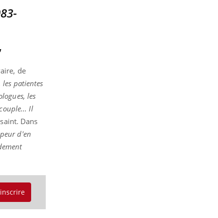
"
aire, de
 les patientes
logues, les
ouple... Il
ssaint. Dans
 peur d'en
idement
'inscrire