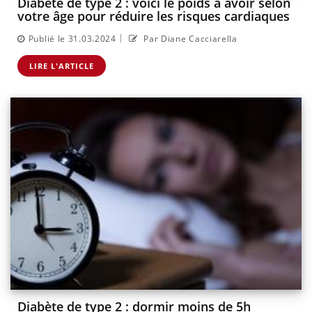
Diabète de type 2 : voici le poids à avoir selon
votre âge pour réduire les risques cardiaques
|
Publié le 31.03.2024
Par Diane Cacciarella
LIRE L'ARTICLE
Diabète de type 2 : dormir moins de 5h