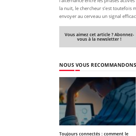
l’alternance entre les phases actives 
Fatigue, irritabilité, brouillard mental ou
la nuit, le chercheur s’est toutefois
même alopécie… Les symptômes de la
envoyer au cerveau un signal efficac
carence en fer sont multiples ce qui la rend
...
 Mains :
Ins
You
Youtube
osa
Vous aimez cet article ? Abonnez-
vous à la newsletter !
aciles à aborder...
En 2
poser des
rest
'un proche c'est
pat
NOUS VOUS RECOMMANDON
Toujours connectés : comment le