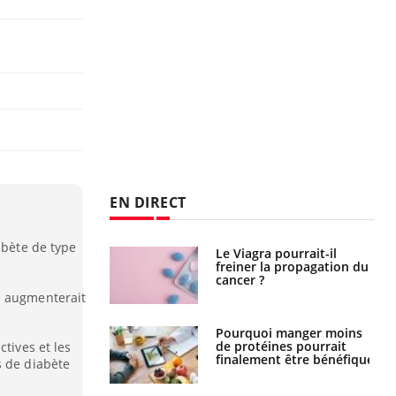
EN DIRECT
abète de type
Le Viagra pourrait-il
Le smartphone nuit-il à
freiner la propagation du
l'apprentissage de la
cancer ?
lecture ?
e augmenterait
Pourquoi manger moins
Mordue par une tique en
de protéines pourrait
vacances, elle reste dans
ctives et les
finalement être bénéfique
le coma pendant 42 jours
s de diabète