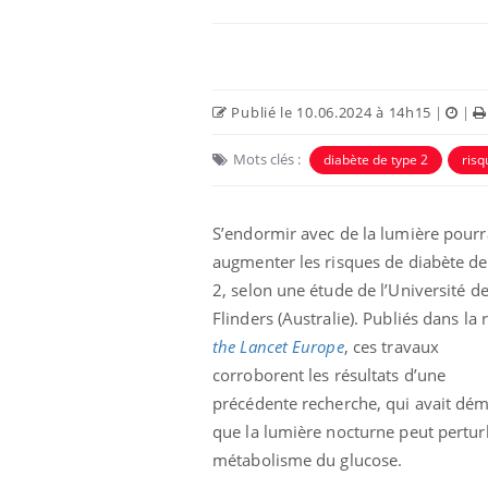
Publié le 10.06.2024 à 14h15
|
|
Mots clés :
diabète de type 2
risq
S’endormir avec de la lumière pourr
augmenter les risques de diabète de
2, selon une étude de l’Université d
 connectés :
Les médicaments GLP-1
Flinders (Australie). Publiés dans la
le travail
protègent-ils aussi les os
de plus en plus
?
the Lancet Europe
, ces travaux
soirées
corroborent les résultats d’une
précédente recherche, qui avait dé
olorectal : une
Cytomégalovirus : ce qui
e simple aurait
change dans la prise en
que la lumière nocturne peut pertur
a donne au Pays
charge des femmes
métabolisme du glucose.
enceintes