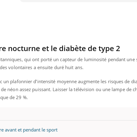
Fortes chaleurs :
pourquoi le risque de
noyade grimpe-t-il ?
re nocturne et le diabète de type 2
itanniques, qui ont porté un capteur de luminosité pendant une 
 des volontaires a ensuite duré huit ans.
vec un plafonnier d’intensité moyenne augmente les risques de di
as de néon assez puissant. Laisser la télévision ou une lampe de 
sque de 29 %.
re avant et pendant le sport