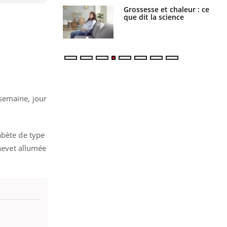
Grossesse et chaleur : ce
Mordue par un
que dit la science
barracuda, une petite fille
secourue grâce à un
réflexe essentiel
semaine, jour
abète de type
chevet allumée