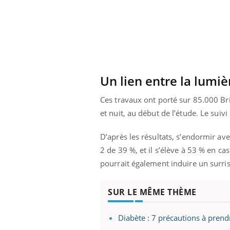
unya, dengue,
La sieste empêche-t-elle
e : que se passe-
de dormir la nuit ?
 le sud de la
Un lien entre la lumiè
Ces travaux ont porté sur 85.000 Br
et nuit, au début de l’étude. Le suivi
D’après les résultats, s’endormir a
2 de 39 %, et il s’élève à 53 % en c
pourrait également induire un surri
SUR LE MÊME THÈME
Diabète : 7 précautions à prend