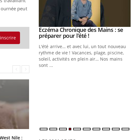
s travaillant
 journée peut
Eczéma Chronique des Mains : se
Youtube
Youtube
préparer pour l’été !
'inscrire
L'été arrive… et avec lui, un tout nouveau
rythme de vie ! Vacances, plage, piscine,
soleil, activités en plein air… Nos mains
sont ...
Youtube
Diabète & Ramadan 2026
Un
Youtube
You
fac
Le Ramadan approche, et, pour de
pr
nombreuses personnes atteintes de
Un 
diabète, c'est une période de questions, de
mut
défis, mais ...
san
num
Les médicaments GLP-1 protègent-
West Nile :