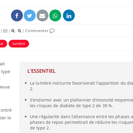
|
|
|
Commenter
ue
lumière
ait
L'ESSENTIEL
 type
e
La lumière nocturne favoriserait l’apparition du di
VIH : la fin du comprimé
 revue
2.
tous les jours se profile-t-
elle enfin ?
S’endormir avec un plafonnier d’intensité moyenn
les risques de diabète de type 2 de 39 %.
montré
Pourquoi votre ventre
gâche-t-il les premiers
Une régularité dans l’alternance entre les phases a
ber le
jours de vos vacances ?
phases de repos permettrait de réduire les risque
de type 2.