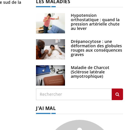
LES MALADIES
ils aussi les os ?
le sud de la
Hypotension
orthostatique : quand la
pression artérielle chute
au lever
Drépanocytose : une
déformation des globules
rouges aux conséquences
graves
Maladie de Charcot
(Sclérose latérale
amyotrophique)
J'AI MAL