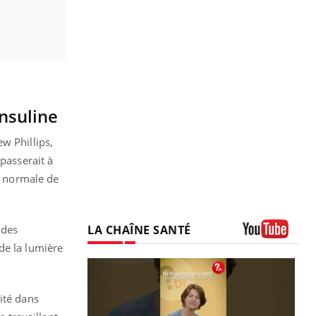
insuline
w Phillips,
passerait à
on normale de
LA CHAÎNE SANTÉ
 des
de la lumière
Youtube
ité dans