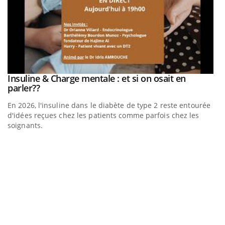
be
Insuline & Charge mentale : et si on osait en
Youtube
Youtube
parler??
En 2026, l'insuline dans le diabète de type 2 reste entourée
a
d'idées reçues chez les patients comme parfois chez les
soignants.
E
Yo
l’
L'
Va
ma