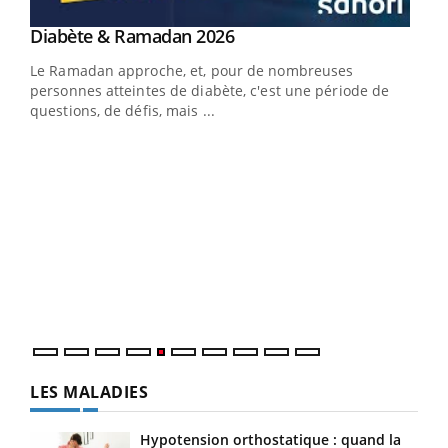
Youtube
Diabète & Ramadan 2026
Youtube
Le Ramadan approche, et, pour de nombreuses
personnes atteintes de diabète, c'est une période de
questions, de défis, mais ...
Un « jumeau numérique » pour faciliter l’accès
COU
Youtube
You
Youtube
à la médecine préventive
Coup
Un établissement lié à un groupe mutualiste innove en
vous
matière de bilan de santé : l'utilisation d'un « jumeau
épis
numérique » permet ...
LES MALADIES
Hypotension orthostatique : quand la