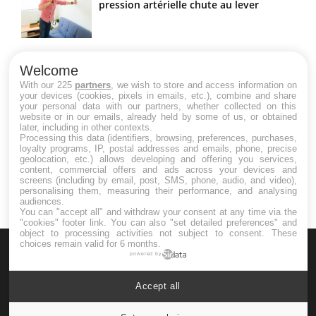
pression artérielle chute au lever
Drépanocytose : une déformation des
globules rouges aux conséquences
Welcome
graves
With our 225
partners
, we wish to store and access information on
your devices (cookies, pixels in emails, etc.), combine and share
your personal data with our partners, whether collected on this
website or in our emails, already held by some of us, or obtained
Maladie de Charcot (Sclérose latérale
later, including in other contexts.
amyotrophique)
Processing this data (identifiers, browsing, preferences, purchases,
loyalty programs, IP, postal addresses and emails, phone, precise
geolocation, etc.) allows developing and offering you services,
content, commercial offers and ads across your devices and
screens (including by email, post, SMS, phone, audio, and video),
personalising them, measuring their performance, and analysing
audiences.
You can "accept all" and withdraw your consent at any time via the
"cookies" footer link
. You can also "set detailed preferences" and
object to processing activities not subject to consent. These
choices remain valid for 6 months.
powered by
Accept all
Le site santé de référence avec chaque jour toute l'actualité