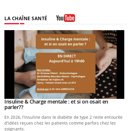
LA CHAÎNE SANTÉ
Youtube
be
Insuline & Charge mentale : et si on osait en
Youtube
Youtube
parler??
En 2026, l'insuline dans le diabète de type 2 reste entourée
a
d'idées reçues chez les patients comme parfois chez les
soignants.