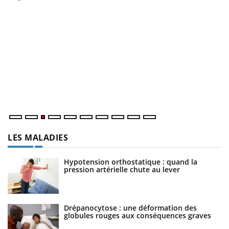
E
Yo
l’
L'
Va
ma
LES MALADIES
Hypotension orthostatique : quand la
pression artérielle chute au lever
Drépanocytose : une déformation des
globules rouges aux conséquences graves