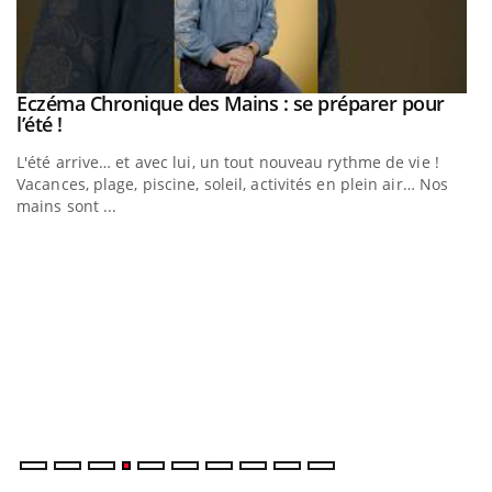
Eczéma Chronique des Mains : se préparer pour
Youtube
Youtube
l’été !
e
L'été arrive… et avec lui, un tout nouveau rythme de vie !
Vacances, plage, piscine, soleil, activités en plein air… Nos
mains sont ...
D
Yo
L
at
dé