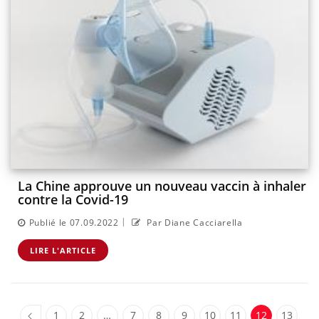
La Chine approuve un nouveau vaccin à inhaler
contre la Covid-19
|
Publié le 07.09.2022
Par Diane Cacciarella
LIRE L'ARTICLE
1
2
…
7
8
9
10
11
12
13